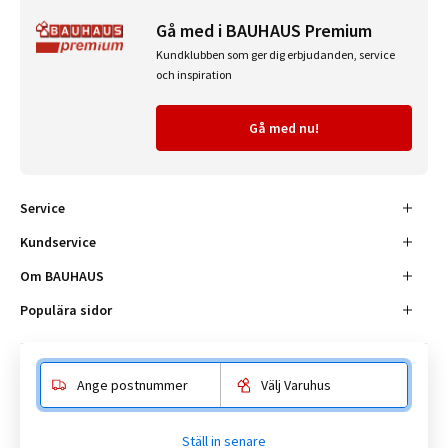
Gå med i BAUHAUS Premium
Kundklubben som ger dig erbjudanden, service
och inspiration
Gå med nu!
Service
Kundservice
Om BAUHAUS
Populära sidor
Ange postnummer
Välj Varuhus
Besöksadress
Enköpingsvägen 41, 177 38 Järfälla.
Ställ in senare