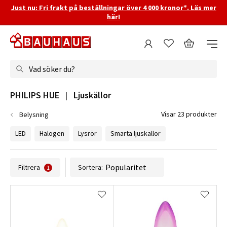
Just nu: Fri frakt på beställningar över 4 000 kronor*. Läs mer
här!
Vad söker du?
PHILIPS HUE   |   Ljuskällor
Visar 23 produkter
Belysning
LED
Halogen
Lysrör
Smarta ljuskällor
Filtrera
Sortera:
1