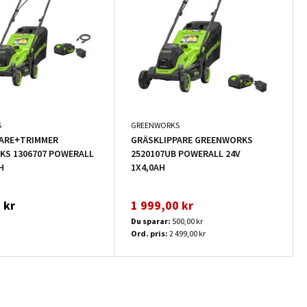
S
GREENWORKS
PARE+TRIMMER
GRÄSKLIPPARE GREENWORKS
S 1306707 POWERALL
2520107UB POWERALL 24V
H
1X4,0AH
 kr
1 999,00 kr
Du sparar:
500,00 kr
Ord. pris:
2 499,00 kr