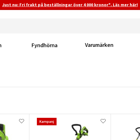
Just nu: Fri frakt på beställningar över 4 000 kronor*. Läs mer här!
Varumärken
n
Fyndhörna
Kampanj