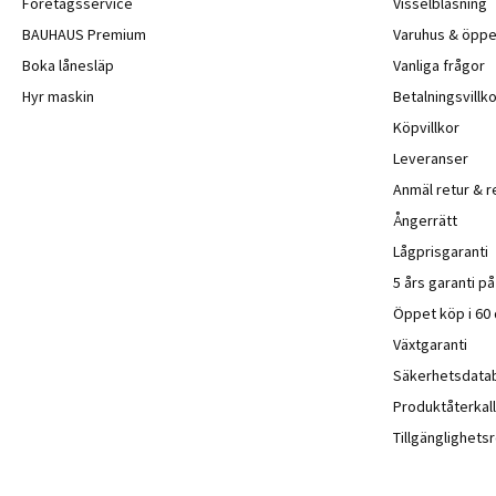
Företagsservice
Visselblåsning
BAUHAUS Premium
Varuhus & öppe
Boka lånesläp
Vanliga frågor
Hyr maskin
Betalningsvillko
Köpvillkor
Leveranser
Anmäl retur & r
Ångerrätt
Lågprisgaranti
5 års garanti p
Öppet köp i 60
Växtgaranti
Säkerhetsdata
Produktåterkall
Tillgänglighet