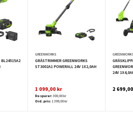
GREENWORKS
GREENWORK
 BL24515A2
GRÄSTRIMMER GREENWORKS
GRÄSKLIP
H
ST3002A1 POWERALL 24V 1X2,0AH
GREENWORK
24V 1X4,0A
1 099,00 kr
2 699,00
Du sparar:
300,00 kr
Ord. pris:
1 399,00 kr