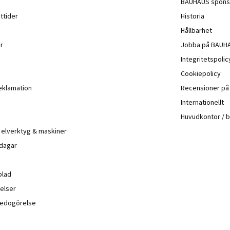
BAUHAUS spons
ttider
Historia
Hållbarhet
r
Jobba på BAUH
Integritetspoli
Cookiepolicy
eklamation
Recensioner p
Internationellt
Huvudkontor / 
å elverktyg & maskiner
 dagar
blad
elser
sredogörelse