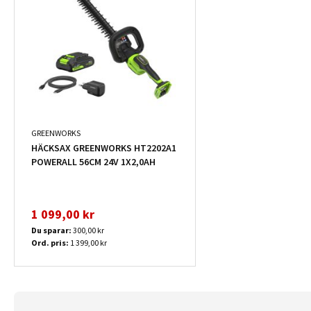
GREENWORKS
HÄCKSAX GREENWORKS HT2202A1
POWERALL 56CM 24V 1X2,0AH
1 099,00 kr
Du sparar:
300,00 kr
Ord. pris:
1 399,00 kr