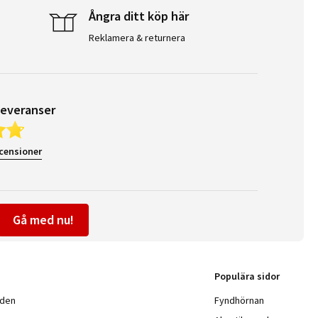
Ångra ditt köp här
Reklamera & returnera
leveranser
ecensioner
Gå med nu!
Populära sidor
nden
Fyndhörnan