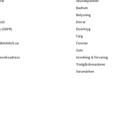
rar
Akustikpaneler
Badrum
Belysning
AUS
Dörrar
cy (GDPR)
Elverktyg
Färg
å BAUHAUS.se
Fönster
Golv
besöksadress
Inredning & förvaring
Trädgårdsmaskiner
Varumärken