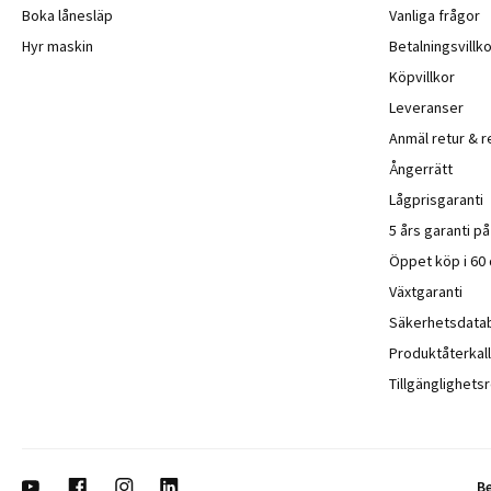
Boka lånesläp
Vanliga frågor
Hyr maskin
Betalningsvillko
Köpvillkor
Leveranser
Anmäl retur & r
Ångerrätt
Lågprisgaranti
5 års garanti p
Öppet köp i 60
Växtgaranti
Säkerhetsdata
Produktåterkall
Tillgänglighet
B