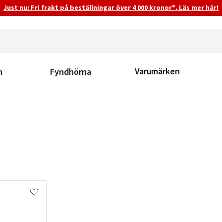
Just nu: Fri frakt på beställningar över 4 000 kronor*. Läs mer här!
Varumärken
n
Fyndhörna