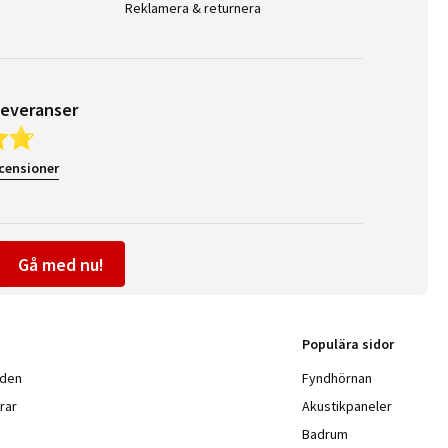
Reklamera & returnera
leveranser
ecensioner
Gå med nu!
Populära sidor
nden
Fyndhörnan
rar
Akustikpaneler
Badrum