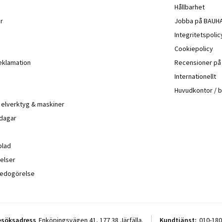
Hållbarhet
r
Jobba på BAUH
Integritetspoli
Cookiepolicy
eklamation
Recensioner p
Internationellt
Huvudkontor / 
å elverktyg & maskiner
 dagar
blad
elser
sredogörelse
esöksadress
Enköpingsvägen 41, 177 38 Järfälla.
Kundtjänst:
010-180