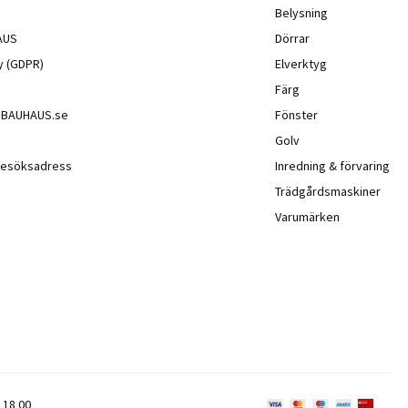
Belysning
AUS
Dörrar
cy (GDPR)
Elverktyg
Färg
å BAUHAUS.se
Fönster
Golv
besöksadress
Inredning & förvaring
Trädgårdsmaskiner
Varumärken
 18 00