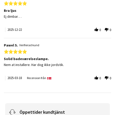
5.0 star rating
Bra ljus
Review by Jan T. on 22 Dec 2025
review stating Bra ljus
Ej dimbar. . .
2025-12-22
0
0
Pawel S.
Verifierad kund
5.0 star rating
Solid badeværelseslampe.
Review by Pawel S. on 18 Mar 2025
review stating Solid badeværelseslampe.
Nem at installere. Har dog ikke jordstik.
2025-03-18
Recension från
0
0
Öppettider kundtjänst