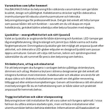
Varumärken som lyfter hemmet
Hos BAUHAUS hittar du belysning från välkända varumärken som ger både
kvalitet, design och pålitlighet. Kollektionerna sträcker sig från dekorativa
inomhuslampor till robusta utomhusarmaturer och tekniska
belysningslösningar för professionellt bruk. Det gör det enkelt att hitta lampor
som passar både i stil och funktion – oavsett om du vill skapa en mjuk
hotellkänsla, ge köket bättre arbetsljus eller belysa fasaden med elegans.
Ljuskällor – energieffektivitet och rätt ljusnivå
Valet av ljuskälla är avgörande för både stämning och funktion. LED-lampor ger
låg energiförbrukning, lång livslängd och jämnt ljus i både varma och kalla
färgtemperaturer. Dimringsbara ljuskällor gör det möjligt att anpassa ljuset efter
aktivitet, och dekorativa LED-glober erbjuder en designad ljusbild som passar
öppna armaturer. Genom att välja rätt lumen, kelvin och spridningsvinkel
säkerställer du att rummet får precis den belysning som behövs.
Strömbrytare, uttag och elmaterial
För att belysningen ska fungera i vardagen behövs pålitliga strömbrytare,
dimmers och uttag. Moderna brytare i stilrena designserier gör det enkelt att
integrera funktion med interiören. Kabelkanaler och elkablar används för att
skapa säkra och diskreta installationer oavsett om det gäller renovering,
tillbyggnad eller enklare kompletteringar. Genom att kombinera rätt elmaterial
med belysningen får du en helhetslösning som är både säker och praktiskt
anpassad för hemmets behov.
Trygg installation och säker elanpassning
Belysning kräver rätt installation för att vara säker och fungera optimalt. I vissa
fall kan du utföra enklare elarbete själv, men vid fasta installationer eller
utomhusmiljöer behövs behörig elektriker. Informationen på Kopplasäkert.se