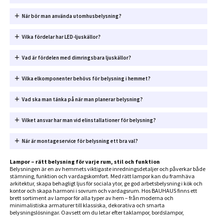
När bör man använda utomhusbelysning?
Vilka fördelar har LED-ljuskällor?
Vad är fördelen med dimringsbara ljuskällor?
Vilka elkomponenter behövs för belysning i hemmet?
Vad ska man tänka på när man planerar belysning?
Vilket ansvar har man vid elinstallationer för belysning?
När är montageservice för belysning ett bra val?
Lampor – rätt belysning för varje rum, stil och funktion
Belysningen är en av hemmets viktigaste inredningsdetaljer och påverkar både
stämning, funktion och vardagskomfort. Med rätt lampor kan du framhäva
arkitektur, skapa behagligt ljus för sociala ytor, ge god arbetsbelysning i kök och
kontor och skapa harmoni i sovrum och vardagsrum. Hos BAUHAUS finns ett
brett sortiment av lampor för alla typer av hem – från moderna och
minimalistiska armaturer till klassiska, dekorativa och smarta
belysningslösningar. Oavsett om du letar efter taklampor, bordslampor,