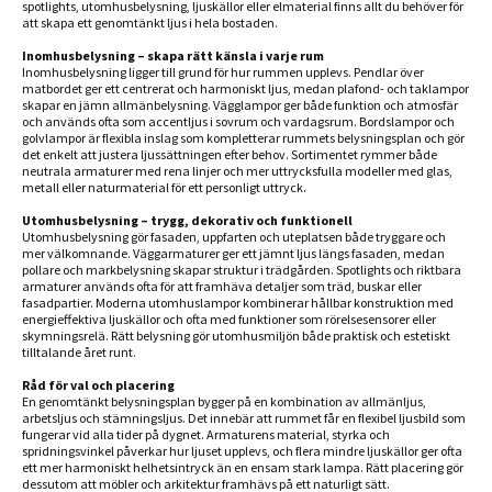
spotlights, utomhusbelysning, ljuskällor eller elmaterial finns allt du behöver för
att skapa ett genomtänkt ljus i hela bostaden.
Inomhusbelysning – skapa rätt känsla i varje rum
Inomhusbelysning ligger till grund för hur rummen upplevs. Pendlar över
matbordet ger ett centrerat och harmoniskt ljus, medan plafond- och taklampor
skapar en jämn allmänbelysning. Vägglampor ger både funktion och atmosfär
och används ofta som accentljus i sovrum och vardagsrum. Bordslampor och
golvlampor är flexibla inslag som kompletterar rummets belysningsplan och gör
det enkelt att justera ljussättningen efter behov. Sortimentet rymmer både
neutrala armaturer med rena linjer och mer uttrycksfulla modeller med glas,
metall eller naturmaterial för ett personligt uttryck.
Utomhusbelysning – trygg, dekorativ och funktionell
Utomhusbelysning gör fasaden, uppfarten och uteplatsen både tryggare och
mer välkomnande. Väggarmaturer ger ett jämnt ljus längs fasaden, medan
pollare och markbelysning skapar struktur i trädgården. Spotlights och riktbara
armaturer används ofta för att framhäva detaljer som träd, buskar eller
fasadpartier. Moderna utomhuslampor kombinerar hållbar konstruktion med
energieffektiva ljuskällor och ofta med funktioner som rörelsesensorer eller
skymningsrelä. Rätt belysning gör utomhusmiljön både praktisk och estetiskt
tilltalande året runt.
Råd för val och placering
En genomtänkt belysningsplan bygger på en kombination av allmänljus,
arbetsljus och stämningsljus. Det innebär att rummet får en flexibel ljusbild som
fungerar vid alla tider på dygnet. Armaturens material, styrka och
spridningsvinkel påverkar hur ljuset upplevs, och flera mindre ljuskällor ger ofta
ett mer harmoniskt helhetsintryck än en ensam stark lampa. Rätt placering gör
dessutom att möbler och arkitektur framhävs på ett naturligt sätt.