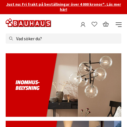
Just nu: Fri frakt på beställningar över 4 000 kronor*. Läs mer
här!
Vad söker du?