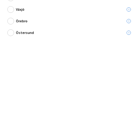
Växjö
Örebro
Östersund
Robust exapnder av elförzinkat stål!
Denna exapnder är ett kraftigt expansionsankare med invändig gänga av
elförzinkat stål för förmontage. U...
Fullständig produktbeskrivning
Andra köpte också
Produktbeskrivning