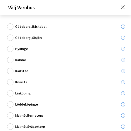
Just nu: Fri frakt på beställningar över 4 000 kronor*. Läs mer
Välj Varuhus
här!
Göteborg, Bäckebol
Göteborg, Sisjön
Vad söker du?
Hyllinge
Expander
Kalmar
Karlstad
Utgående
Knivsta
Linköping
Löddeköpinge
Malmö, Bernstorp
Malmö, Svågertorp