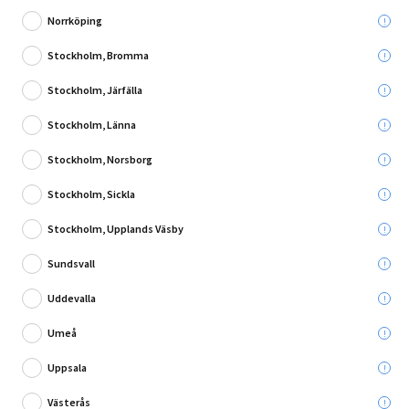
Norrköping
Stockholm, Bromma
Stockholm, Järfälla
Skriv en recension
Stockholm, Länna
EXPANDER FISCHER TA 6X80MM
Stockholm, Norsborg
Leverans till:
Stockholm, Sickla
Hämta i:
Välj varuhus
Se butikslager
Stockholm, Upplands Väsby
Sundsvall
Utgående produkt - så långt lagret räcker
Uddevalla
5,00 kr
Umeå
Du sparar:
74,95 kr
Ord. pris:
79,95 kr
Uppsala
Västerås
Lägg i varukorg