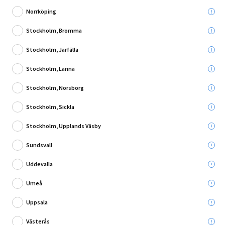
Norrköping
Stockholm, Bromma
Stockholm, Järfälla
Skriv en recension
Stockholm, Länna
KONSTVÄXT DILL SPRAY SNITT 75CM
Stockholm, Norsborg
Leverans till:
Stockholm, Sickla
Hämta i:
Välj varuhus
Se butikslager
Stockholm, Upplands Väsby
Sundsvall
Utgående produkt - så långt lagret räcker
Uddevalla
25,00 kr
Umeå
Du sparar:
94,00 kr
Ord. pris:
119,00 kr
Uppsala
Västerås
Lägg i varukorg