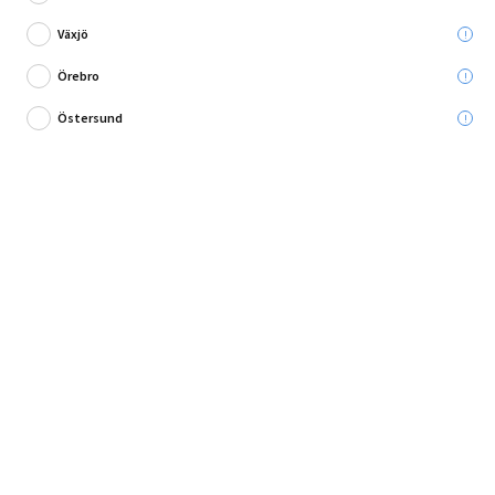
Växjö
Örebro
Östersund
Vackra blomster året om.
En dillblomma i snitt att ha i en högre vas för sig själv, eller tillsammans
med andra blommor i en vacker bukett. Des...
Fullständig produktbeskrivning
Andra köpte också
Produktbeskrivning