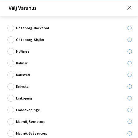
Just nu: Fri frakt på beställningar över 4 000 kronor*. Läs mer
Välj Varuhus
här!
Göteborg, Bäckebol
Göteborg, Sisjön
Vad söker du?
Hyllinge
Konstväxter
Kalmar
Karlstad
Utgående
Knivsta
Linköping
Löddeköpinge
Malmö, Bernstorp
Malmö, Svågertorp