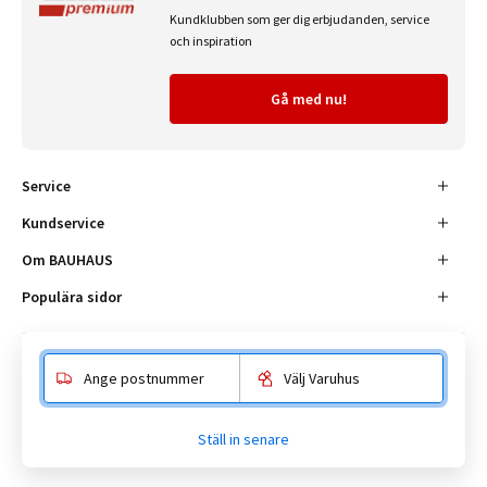
Kundklubben som ger dig erbjudanden, service
och inspiration
Gå med nu!
Service
Kundservice
Om BAUHAUS
Populära sidor
Ange postnummer
Välj Varuhus
Besöksadress
Enköpingsvägen 41, 177 38 Järfälla.
Ställ in senare
Kundtjänst:
010-180 18 00