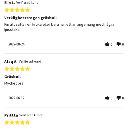
Elin L.
Verifierad kund
5.0 star rating
Verklighetstrogen gräsboll
Review by Elin L. on 24 Aug 2022
review stating Verklighetstrogen gräsboll
Fin att sätta i en kruka eller bara ha i ett arrangemang med några
ljusstakar.
2022-08-24
0
0
Afaq A.
Verifierad kund
5.0 star rating
Gräsboll
Review by Afaq A. on 12 Jun 2022
review stating Gräsboll
Mycket bra
2022-06-12
0
0
Prittta
Verifierad kund
5.0 star rating