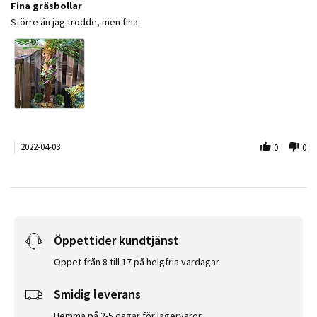
Fina gräsbollar
Review by Prittta on 3 Apr 2022
review stating Fina gräsbollar
Större än jag trodde, men fina
2022-04-03
0
0
Öppettider kundtjänst
Öppet från 8 till 17 på helgfria vardagar
Smidig leverans
Hemma på 2-5 dagar för lagervaror