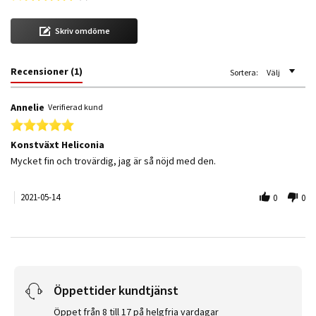
Skriv omdöme
Recensioner
(1)
Sortera:
Välj
Annelie
Verifierad kund
5.0 star rating
Konstväxt Heliconia
Review by Annelie on 14 May 2021
review stating Konstväxt Heliconia
Mycket fin och trovärdig, jag är så nöjd med den.
2021-05-14
0
0
Öppettider kundtjänst
Öppet från 8 till 17 på helgfria vardagar