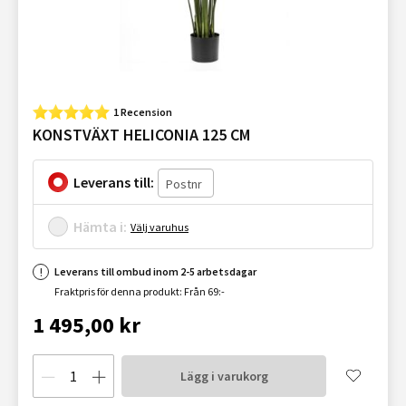
1 Recension
KONSTVÄXT HELICONIA 125 CM
Leverans till:
Hämta i:
Välj varuhus
Leverans till ombud inom 2-5 arbetsdagar
Fraktpris för denna produkt: Från 69:-
1 495,00 kr
Lägg i varukorg