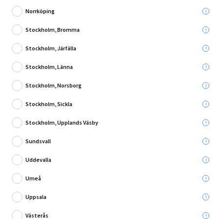
Norrköping
Stockholm, Bromma
Stockholm, Järfälla
1 Recension
Stockholm, Länna
ORGANIZER SMARTSTORE SMALL
Stockholm, Norsborg
Leverans till:
Stockholm, Sickla
Hämta i:
Välj varuhus
Se butikslager
Stockholm, Upplands Väsby
Sundsvall
Utgående produkt - så långt lagret räcker
Uddevalla
5,00 kr
Umeå
Du sparar:
79,95 kr
Ord. pris:
84,95 kr
Uppsala
Västerås
Lägg i varukorg