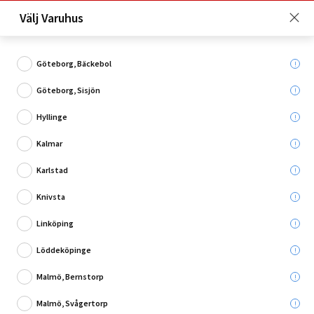
Just nu: Fri frakt på beställningar över 4 000 kronor*. Läs mer
Välj Varuhus
här!
Göteborg, Bäckebol
Göteborg, Sisjön
Vad söker du?
Hyllinge
Förvaringslådor
Kalmar
Karlstad
Utgående
Knivsta
Linköping
Löddeköpinge
Malmö, Bernstorp
Malmö, Svågertorp