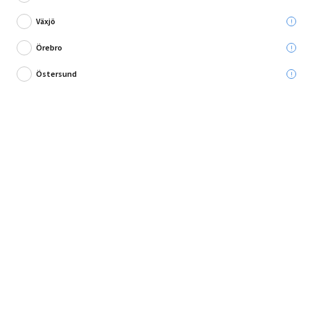
Växjö
Örebro
Östersund
Liten organizer för mindre artiklar
Praktisk förvaringslåda med många fack för att hålla ordning bland
småprylar så som skruvar, gem, hårsno...
Fullständig produktbeskrivning
Andra köpte också