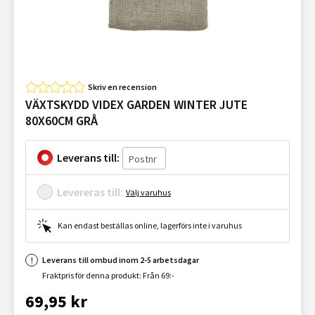
Skriv en recension
VÄXTSKYDD VIDEX GARDEN WINTER JUTE
80X60CM GRÅ
Leverans till:
Levereras till:
Välj varuhus
Kan endast beställas online, lagerförs inte i varuhus
Leverans till ombud inom 2-5 arbetsdagar
Fraktpris för denna produkt: Från 69:-
69,95 kr