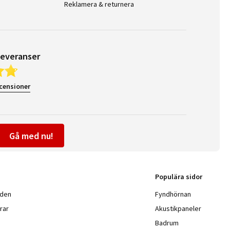
Reklamera & returnera
leveranser
ecensioner
Gå med nu!
Populära sidor
nden
Fyndhörnan
rar
Akustikpaneler
Badrum