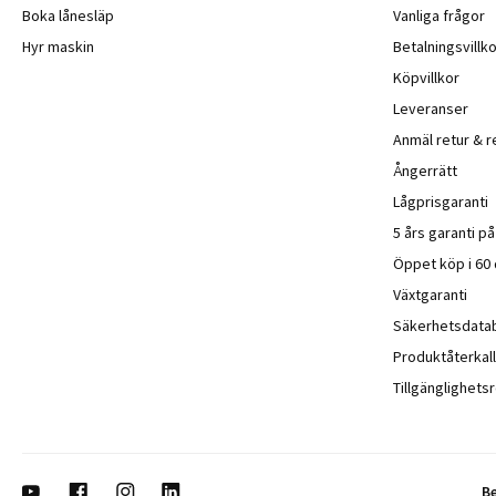
Boka lånesläp
Vanliga frågor
Hyr maskin
Betalningsvillko
Köpvillkor
Leveranser
Anmäl retur & r
Ångerrätt
Lågprisgaranti
5 års garanti p
Öppet köp i 60
Växtgaranti
Säkerhetsdata
Produktåterkall
Tillgänglighet
B