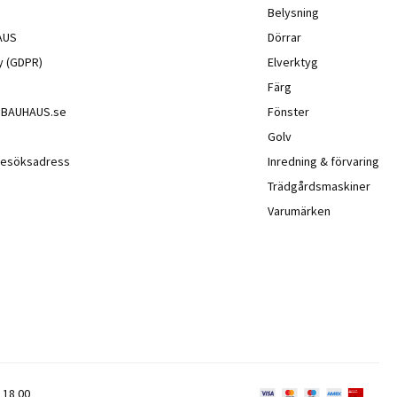
Belysning
AUS
Dörrar
cy (GDPR)
Elverktyg
Färg
å BAUHAUS.se
Fönster
Golv
besöksadress
Inredning & förvaring
Trädgårdsmaskiner
Varumärken
 18 00