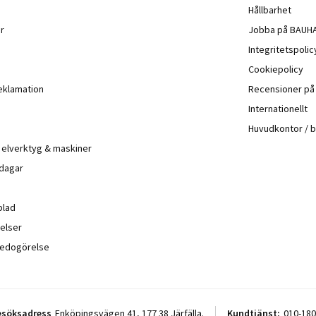
Hållbarhet
r
Jobba på BAUH
Integritetspoli
Cookiepolicy
eklamation
Recensioner p
Internationellt
Huvudkontor / 
å elverktyg & maskiner
 dagar
blad
elser
sredogörelse
esöksadress
Enköpingsvägen 41, 177 38 Järfälla.
Kundtjänst:
010-180