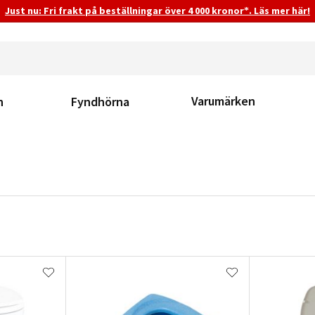
Just nu: Fri frakt på beställningar över 4 000 kronor*. Läs mer här!
Varumärken
n
Fyndhörna