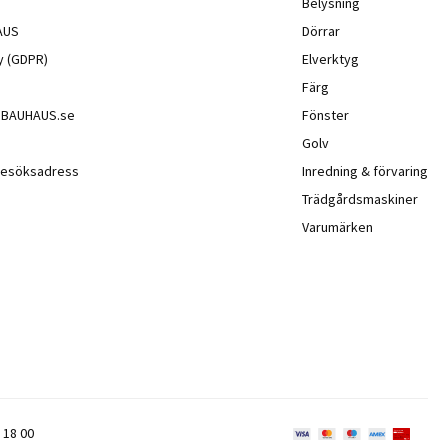
Belysning
AUS
Dörrar
cy (GDPR)
Elverktyg
Färg
å BAUHAUS.se
Fönster
Golv
besöksadress
Inredning & förvaring
Trädgårdsmaskiner
Varumärken
 18 00