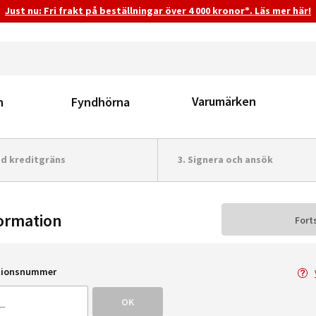
Just nu: Fri frakt på beställningar över 4 000 kronor*. Läs mer här!
Varumärken
n
Fyndhörna
ad kreditgräns
3.
Signera och ansök
ormation
Fort
tionsnummer
OK