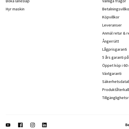
Boka lånesläp
Vanliga frågor
Hyr maskin
Betalningsvillko
Köpvillkor
Leveranser
Anmäl retur & r
Ångerrätt
Lågprisgaranti
5 års garanti p
Öppet köp i 60
Växtgaranti
Säkerhetsdata
Produktåterkall
Tillgänglighet
B