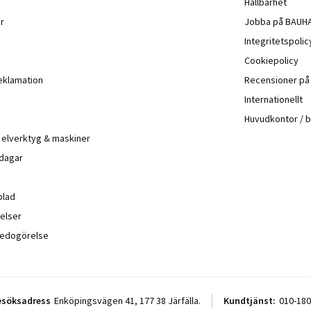
Hållbarhet
r
Jobba på BAUH
Integritetspoli
Cookiepolicy
eklamation
Recensioner p
Internationellt
Huvudkontor / 
å elverktyg & maskiner
 dagar
blad
elser
sredogörelse
esöksadress
Enköpingsvägen 41, 177 38 Järfälla.
Kundtjänst:
010-180