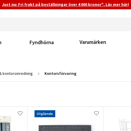
Just nu: Fri frakt på beställningar över 4 000 kronor*. Läs mer här!
Varumärken
n
Fyndhörna
& kontorsinredning
Kontorsförvaring
Utgående