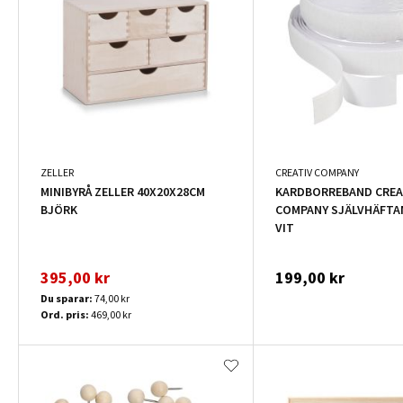
ZELLER
CREATIV COMPANY
MINIBYRÅ ZELLER 40X20X28CM
KARDBORREBAND CREA
BJÖRK
COMPANY SJÄLVHÄFTA
VIT
395,00 kr
199,00 kr
Du sparar:
74,00 kr
Ord. pris:
469,00 kr