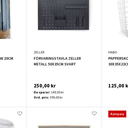
ZELLER
HABO
W 20CM
FÖRVARINGSTAVLA ZELLER
PAPPERSKO
METALL 50X35CM SVART
30X35X23C
250,00 kr
125,00 k
Du sparar:
149,00 kr
Ord. pris:
399,00 kr
Kampanj