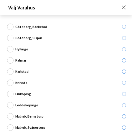
Just nu: Fri frakt på beställningar över 4 000 kronor*. Läs mer
Välj Varuhus
här!
Göteborg, Bäckebol
Göteborg, Sisjön
Vad söker du?
Hyllinge
PIR isolering
Kalmar
Karlstad
Utgående
Knivsta
Linköping
Löddeköpinge
Malmö, Bernstorp
Malmö, Svågertorp