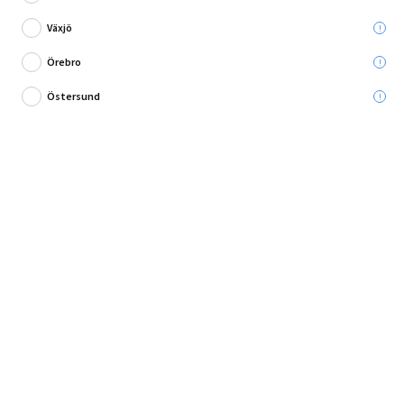
Växjö
Örebro
Östersund
PIR-isolering med fabriksmonterad gips!
Eurothane G 600 är en innovativ värmeisoleringsskiva av komposittyp,
perfekt för dig som söker effekti...
Fullständig produktbeskrivning
Andra köpte också