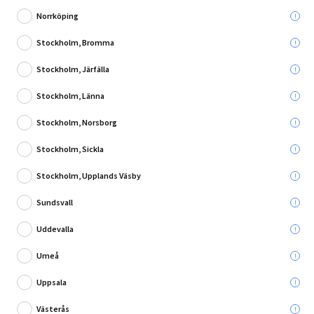
Norrköping
Stockholm, Bromma
Stockholm, Järfälla
Skriv en recension
Stockholm, Länna
ISOLERING RECTICEL EUROTHANE G 600 PIR
30X600X2600MM
Stockholm, Norsborg
Stockholm, Sickla
Stockholm, Upplands Väsby
Leverans till:
Sundsvall
Hämta i:
Välj varuhus
Se butikslager
Uddevalla
Umeå
549,00 kr
Uppsala
Västerås
Lägg i varukorg