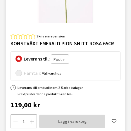
Skriv en recension
KONSTVÄXT EMERALD PION SNITT ROSA 65CM
Leverans till:
Hämta i:
Välj varuhus
Leverans till ombud inom 2-5 arbetsdagar
Fraktpris för denna produkt: Från 69:-
119,00 kr
Lägg i varukorg