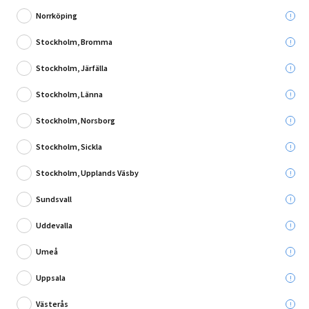
Norrköping
Stockholm, Bromma
Stockholm, Järfälla
2 Recensioner
Stockholm, Länna
MOSAIK SQUARE GRÅ 4,8X4,8CM PRIS PER ARK
Stockholm, Norsborg
Stockholm, Sickla
Leverans till:
Stockholm, Upplands Väsby
Sundsvall
Hämta i:
Uddevalla
Utgående produkt - så långt lagret räcker
Umeå
Uppsala
50,00 kr
Du sparar:
129,00 kr
Västerås