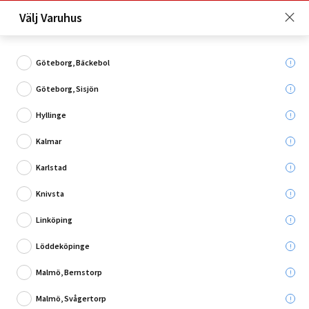
Just nu: Fri frakt på beställningar över 4 000 kronor*. Läs mer
Välj Varuhus
här!
Göteborg, Bäckebol
Göteborg, Sisjön
Vad söker du?
Hyllinge
Natursten
Kalmar
Karlstad
Utgående
Knivsta
Linköping
Löddeköpinge
Malmö, Bernstorp
Malmö, Svågertorp