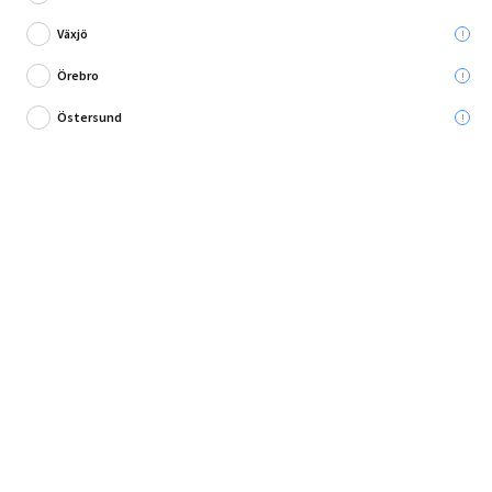
Ord. pris:
179,00 kr
Växjö
Lägg i varukorg
Örebro
Östersund
Snygg mosaik till väggen eller golvet!
Mosaik som passar bra i exempelvis köket där den ger ett avskalat och
lugnande intryck.
Användningso...
Fullständig produktbeskrivning
Offert efter hembesök, kontakta oss.
Vill du ha hjälp med montering?
Mer information