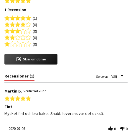
5.0 star rating
1 Recension
(1)
(0)
(0)
(0)
(0)
Skriv omdöme
Recensioner
(1)
Sortera:
Välj
Martin B.
Verifierad kund
5.0 star rating
Fint
Review by Martin B. on 6 Jul 2020
review stating Fint
Mycket fint och bra kakel. Snabb leverans var det också.
2020-07-06
0
0