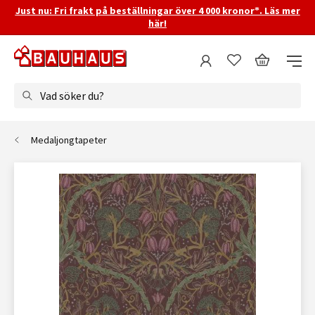
Just nu: Fri frakt på beställningar över 4 000 kronor*. Läs mer
här!
Vad söker du?
Medaljongtapeter