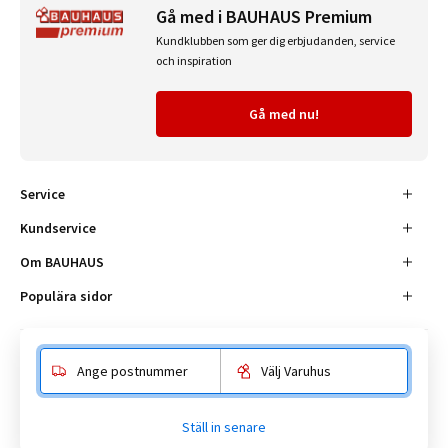
Gå med i BAUHAUS Premium
Kundklubben som ger dig erbjudanden, service
och inspiration
Gå med nu!
Service
Kundservice
Om BAUHAUS
Populära sidor
Ange postnummer
Välj Varuhus
Besöksadress
Enköpingsvägen 41, 177 38 Järfälla.
Ställ in senare
Kundtjänst:
010-180 18 00