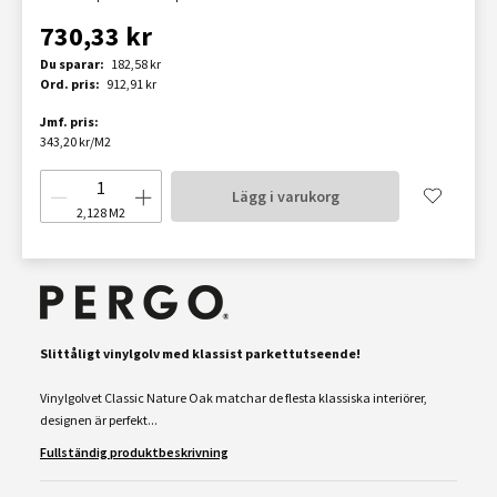
730,33 kr
Du sparar:
182,58 kr
Ord. pris:
912,91 kr
Jmf. pris:
343,20 kr/M2
Lägg i varukorg
2,128
M2
Slittåligt vinylgolv med klassist parkettutseende!
Vinylgolvet Classic Nature Oak matchar de flesta klassiska interiörer,
designen är perfekt...
Fullständig produktbeskrivning