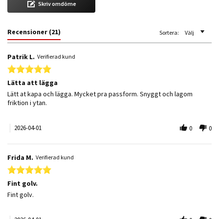
Skriv omdöme
Recensioner
(21)
Sortera:
Välj
Patrik L.
Verifierad kund
5.0 star rating
Lätta att lägga
Review by Patrik L. on 1 Apr 2026
review stating Lätta att lägga
Lätt at kapa och lägga. Mycket pra passform. Snyggt och lagom
friktion i ytan.
2026-04-01
0
0
Frida M.
Verifierad kund
5.0 star rating
Fint golv.
Review by Frida M. on 1 Apr 2026
review stating Fint golv.
Fint golv.