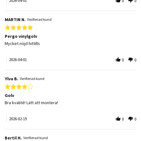
2026-04-01
0
0
MARTIN N.
Verifierad kund
5.0 star rating
Pergo vinylgolv
Review by MARTIN N. on 1 Apr 2026
review stating Pergo vinylgolv
Mycket nöjd hittills
2026-04-01
0
0
Ylva B.
Verifierad kund
4.0 star rating
Golv
Review by Ylva B. on 19 Feb 2026
review stating Golv
Bra kvalité! Lätt att montera!
2026-02-19
0
0
Bertil H.
Verifierad kund