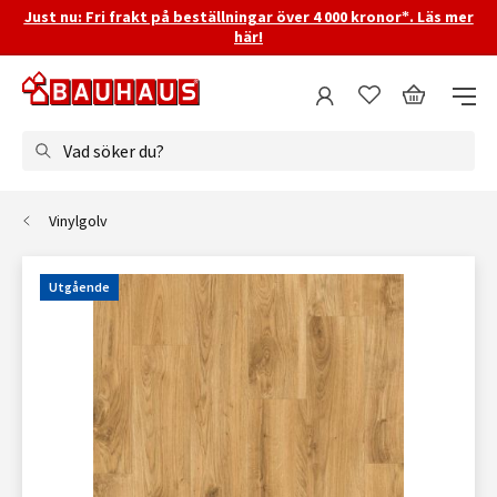
Just nu: Fri frakt på beställningar över 4 000 kronor*. Läs mer
här!
Vad söker du?
Vinylgolv
Utgående