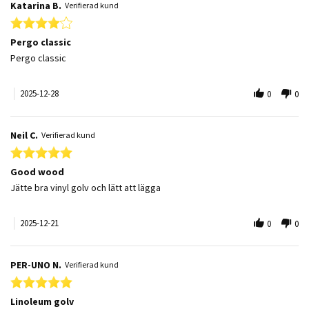
Katarina B.
Verifierad kund
4.0 star rating
Pergo classic
Review by Katarina B. on 28 Dec 2025
review stating Pergo classic
Pergo classic
2025-12-28
0
0
Neil C.
Verifierad kund
5.0 star rating
Good wood
Review by Neil C. on 21 Dec 2025
review stating Good wood
Jätte bra vinyl golv och lätt att lägga
2025-12-21
0
0
PER-UNO N.
Verifierad kund
5.0 star rating
Linoleum golv