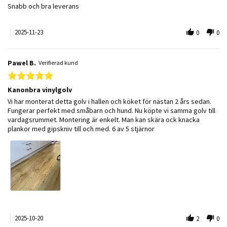
Review by PER-UNO N. on 23 Nov 2025
review stating Linoleum golv
Snabb och bra leverans
2025-11-23
0
0
Pawel B.
Verifierad kund
5.0 star rating
Kanonbra vinylgolv
Review by Pawel B. on 20 Oct 2025
review stating Kanonbra vinylgolv
Vi har monterat detta golv i hallen och köket för nästan 2 års sedan.
Fungerar perfekt med småbarn och hund. Nu köpte vi samma golv till
vardagsrummet. Montering är enkelt. Man kan skära ock knacka
plankor med gipskniv till och med. 6 av 5 stjärnor
2025-10-20
2
0