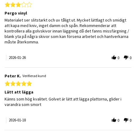
3.0 star rating
Pergo vinyl
Review by Bertil H. on 26 Jan 2026
review stating Pergo vinyl
Materialet ser slitstarkt och uv tåligt ut. Mycket lättlagt och smidigt
att kapa med kniv, inget damm och spån. Rekommenderar att
kontrollera alla golvskivor innan läggning då det fanns missfärgning /
blank yta på några skivor som kan försena arbetet och hantverkarna
måste återkomma.
2026-01-26
0
0
Peter K.
Verifierad kund
5.0 star rating
Lätt att lägga
Review by Peter K. on 18 Jan 2026
review stating Lätt att lägga
Känns som hög kvalitet. Golvet är lätt att lägga plattorna, glider i
varandra som smort
2026-01-18
0
0