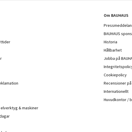
Om BAUHAUS
Pressmeddela
BAUHAUS spons
ttider
Historia
Hållbarhet
r
Jobba på BAUH
Integritetspoli
Cookiepolicy
eklamation
Recensioner p
Internationellt
Huvudkontor / 
å elverktyg & maskiner
 dagar