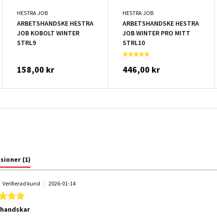
HESTRA JOB
HESTRA JOB
ARBETSHANDSKE HESTRA
ARBETSHANDSKE HESTRA
JOB KOBOLT WINTER
JOB WINTER PRO MITT
STRL9
STRL10
158,00 kr
446,00 kr
nsioner
(1)
.
Verifierad kund
2026-01-14
5.0 star rating
rhandskar