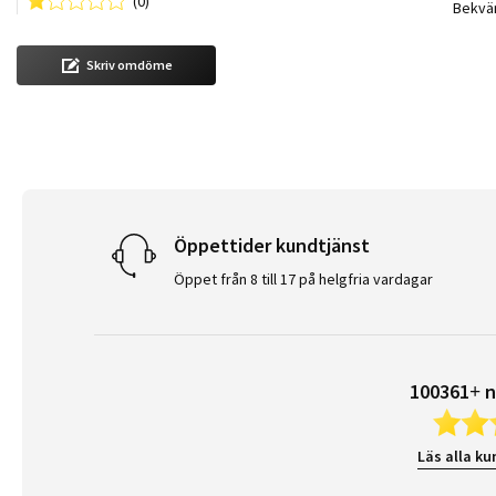
(0)
Review
review
Bekvä
Skriv omdöme
Öppettider kundtjänst
Öppet från 8 till 17 på helgfria vardagar
100361+ n
Läs alla ku