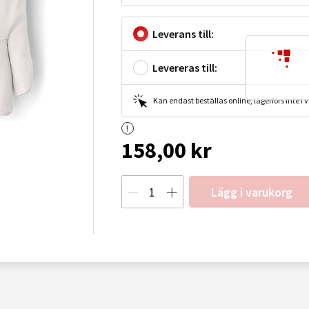
Leverans till:
Levereras till:
Kan endast beställas online, lagerförs inte i
158,00 kr
Lägg i varukorg