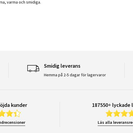
 by Jan B. on 14 Jan 2026
 stating Superhandskar
ma, varma och smidiga.
Smidig leverans
Hemma på 2-5 dagar för lagervaror
öjda kunder
187550+ lyckade 
ndrecensioner
Läs alla leveransr