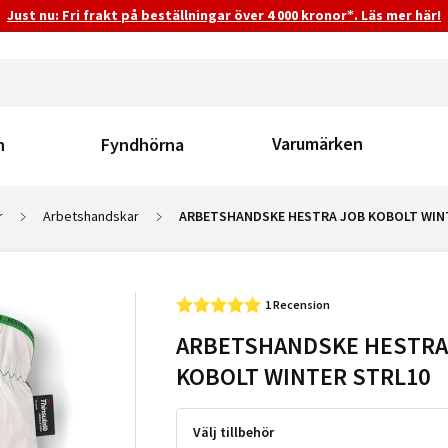
Just nu: Fri frakt på beställningar över 4 000 kronor*. Läs mer här!
Varumärken
n
Fyndhörna
r
Arbetshandskar
ARBETSHANDSKE HESTRA JOB KOBOLT WIN
1 Recension
ARBETSHANDSKE HESTRA
KOBOLT WINTER STRL10
Välj tillbehör