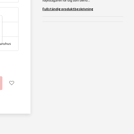
följeslagaren för dig som behö...
Fullständig produktbeskrivning
 varuhus