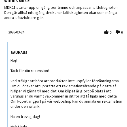
WOODS MDK21
Review by Magnus on 24 Mar 2026
review stating WOODS MDK21
MDK21 startar upp en gång per timme och anpassar luftfuktigheten.
Den går alltså inte igång direkt när luftfuktigheten ökar som många
andra luftavfuktare gör.
2026-03-24
0
0
Comments by Butiksägare on Review by Magnus on 24 Mar 2026
BAUHAUS
Hej!
Tack för din recension!
Vad tråkigt att höra att produkten inte uppfyller förväntningarna.
Om du önskar att upprätta ett reklamationsärende på detta så
hjälper vi gärna till med det. Om köpet är gjort på plats i ett
varuhus är du varmt välkommen in dit för att få hjälp med detta.
Om köpet är gjort på vår webbshop kan du anmäla en reklamation
under denna länk:
Ha en trevlig dag!
Mvh Linda,