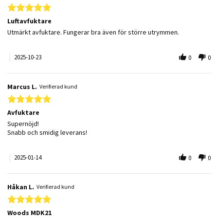
5.0 star rating
Luftavfuktare
Review by Lars K. on 23 Oct 2025
review stating Luftavfuktare
Utmärkt avfuktare. Fungerar bra även för större utrymmen.
2025-10-23
0
0
Marcus L.
Verifierad kund
5.0 star rating
Avfuktare
Review by Marcus L. on 14 Jan 2025
review stating Avfuktare
Supernöjd!
Snabb och smidig leverans!
2025-01-14
0
0
Håkan L.
Verifierad kund
5.0 star rating
Woods MDK21