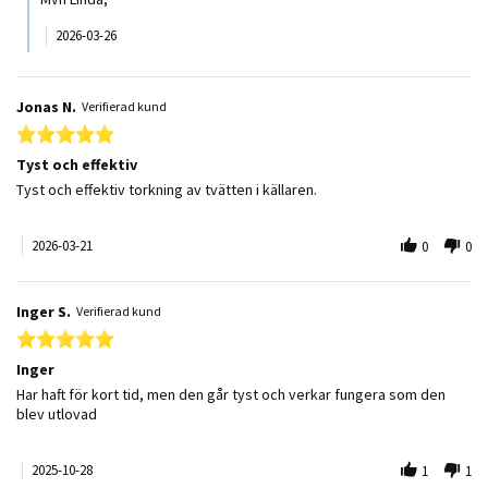
2026-03-26
Jonas N.
Verifierad kund
5.0 star rating
Tyst och effektiv
Review by Jonas N. on 21 Mar 2026
review stating Tyst och effektiv
Tyst och effektiv torkning av tvätten i källaren.
2026-03-21
0
0
Inger S.
Verifierad kund
5.0 star rating
Inger
Review by Inger S. on 28 Oct 2025
review stating Inger
Har haft för kort tid, men den går tyst och verkar fungera som den
blev utlovad
2025-10-28
1
1