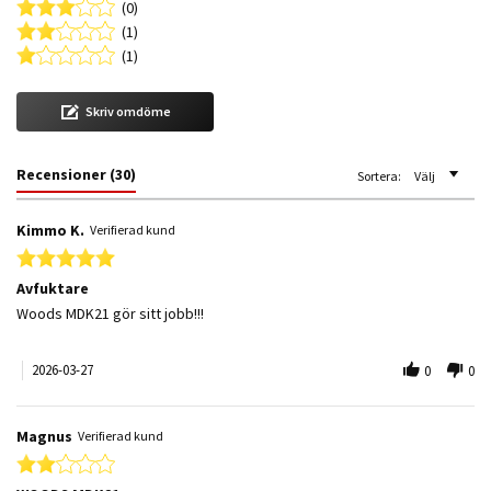
(0)
(1)
(1)
Skriv omdöme
Recensioner
(30)
Sortera:
Välj
Kimmo K.
Verifierad kund
5.0 star rating
Avfuktare
Review by Kimmo K. on 27 Mar 2026
review stating Avfuktare
Woods MDK21 gör sitt jobb!!!
2026-03-27
0
0
Magnus
Verifierad kund
2.0 star rating