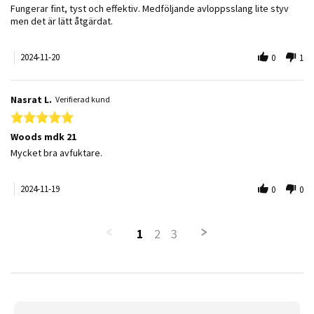
Review by Håkan L. on 20 Nov 2024
review stating Woods MDK21
Fungerar fint, tyst och effektiv. Medföljande avloppsslang lite styv
men det är lätt åtgärdat.
2024-11-20
0
1
Nasrat L.
Verifierad kund
5.0 star rating
Woods mdk 21
Review by Nasrat L. on 19 Nov 2024
review stating Woods mdk 21
Mycket bra avfuktare.
2024-11-19
0
0
1
2
3