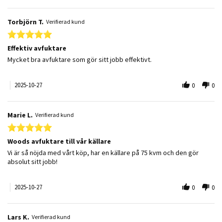
Torbjörn T.
Verifierad kund
5.0 star rating
Effektiv avfuktare
Review by Torbjörn T. on 27 Oct 2025
review stating Effektiv avfuktare
Mycket bra avfuktare som gör sitt jobb effektivt.
2025-10-27
0
0
Marie L.
Verifierad kund
5.0 star rating
Woods avfuktare till vår källare
Review by Marie L. on 27 Oct 2025
review stating Woods avfuktare till vår källare
Vi är så nöjda med vårt köp, har en källare på 75 kvm och den gör
absolut sitt jobb!
2025-10-27
0
0
Lars K.
Verifierad kund