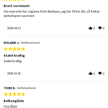
Brett sortiment
Review by Mats J. on 13 Apr 2026
review stating Brett sortiment
Om man inte har vägarna förbi Bauhaus, jag har 50 km dit, så funkar
webshopen suveränt.
2026-04-13
0
0
ROLAND J.
Verifierad kund
5.0 star rating
Stabil kraftig
Review by ROLAND J. on 30 Mar 2026
review stating Stabil kraftig
Stabil kraftig
2026-03-30
0
0
TORE K.
Verifierad kund
5.0 star rating
Balkonglåda
Review by TORE K. on 29 Sep 2025
review stating Balkonglåda
Fina lådor