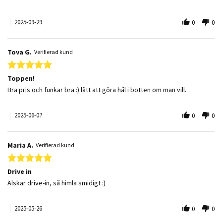
2025-09-29
0
0
Tova G.
Verifierad kund
5.0 star rating
Toppen!
Review by Tova G. on 7 Jun 2025
review stating Toppen!
Bra pris och funkar bra :) lätt att göra hål i botten om man vill.
2025-06-07
0
0
Maria A.
Verifierad kund
5.0 star rating
Drive in
Review by Maria A. on 26 May 2025
review stating Drive in
Älskar drive-in, så himla smidigt :)
2025-05-26
0
0