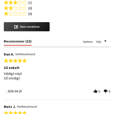
(1)
(0)
(0)
Skriv omdöme
Recensioner
(13)
Sortera:
Välj
Dan A.
Verifierad kund
5.0 star rating
Så enkelt
Review by Dan A. on 20 Apr 2026
review stating Så enkelt
Väldigt nöjd
Så smidigt
2026-04-20
0
0
Mats J.
Verifierad kund
5.0 star rating