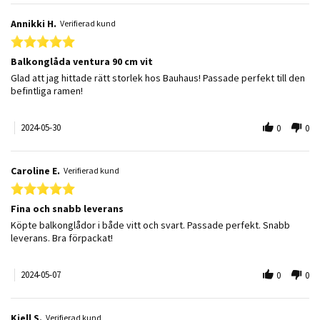
Annikki H.
Verifierad kund
5.0 star rating
Balkonglåda ventura 90 cm vit
Review by Annikki H. on 30 May 2024
review stating Balkonglåda ventura 90 cm vit
Glad att jag hittade rätt storlek hos Bauhaus! Passade perfekt till den
befintliga ramen!
2024-05-30
0
0
Caroline E.
Verifierad kund
5.0 star rating
Fina och snabb leverans
Review by Caroline E. on 7 May 2024
review stating Fina och snabb leverans
Köpte balkonglådor i både vitt och svart. Passade perfekt. Snabb
leverans. Bra förpackat!
2024-05-07
0
0
Kjell S.
Verifierad kund