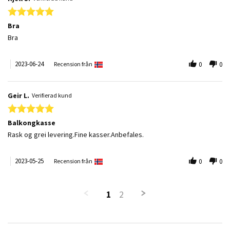
5.0 star rating
Bra
Review by Kjell S. on 24 Jun 2023
review stating Bra
Bra
2023-06-24
Recension från
0
0
Geir L.
Verifierad kund
5.0 star rating
Balkongkasse
Review by Geir L. on 25 May 2023
review stating Balkongkasse
Rask og grei levering.Fine kasser.Anbefales.
2023-05-25
Recension från
0
0
1
2