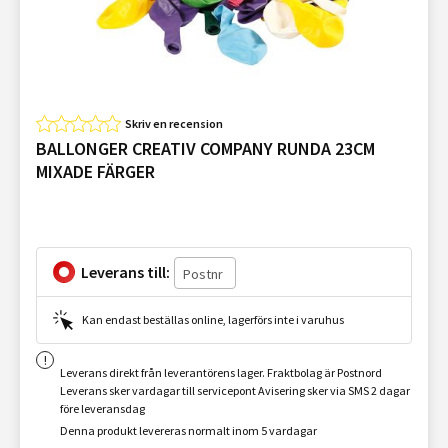
Skriv en recension
BALLONGER CREATIV COMPANY RUNDA 23CM
MIXADE FÄRGER
Leverans till:
Kan endast beställas online, lagerförs inte i varuhus
Leverans direkt från leverantörens lager. Fraktbolag är Postnord
Leverans sker vardagar till servicepont Avisering sker via SMS 2 dagar
före leveransdag
Denna produkt levereras normalt inom 5 vardagar