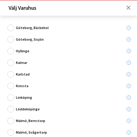
Just nu: Fri frakt på beställningar över 4 000 kronor*. Läs mer
Välj Varuhus
här!
Göteborg, Bäckebol
Göteborg, Sisjön
Vad söker du?
Hyllinge
Farmar- & Plåtskruv
Kalmar
Karlstad
Utgående
Knivsta
Linköping
Löddeköpinge
Malmö, Bernstorp
Malmö, Svågertorp