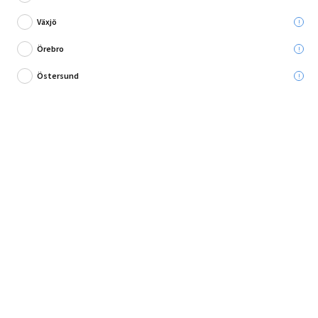
Du sparar:
134,00 kr
Växjö
Ord. pris:
159,00 kr
Örebro
Lägg i varukorg
Östersund
Skruvar för metallarbeten!
Dessa skruvar är det idealiska valet för inskruvning av plåt. Tillverkade av
galvaniserad metall, erbjuder de en p...
Fullständig produktbeskrivning