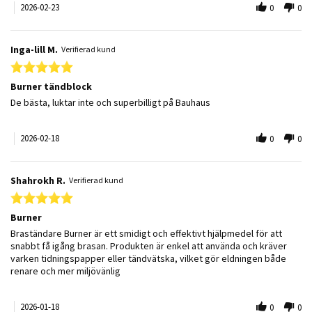
2026-02-23
0
0
Inga-lill M.
Verifierad kund
5.0 star rating
Burner tändblock
Review by Inga-lill M. on 18 Feb 2026
review stating Burner tändblock
De bästa, luktar inte och superbilligt på Bauhaus
2026-02-18
0
0
Shahrokh R.
Verifierad kund
5.0 star rating
Burner
Review by Shahrokh R. on 18 Jan 2026
review stating Burner
Braständare Burner är ett smidigt och effektivt hjälpmedel för att
snabbt få igång brasan. Produkten är enkel att använda och kräver
varken tidningspapper eller tändvätska, vilket gör eldningen både
renare och mer miljövänlig
2026-01-18
0
0