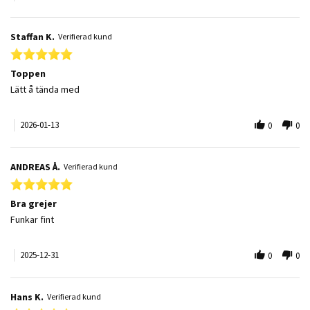
Staffan K.
Verifierad kund
5.0 star rating
Toppen
Review by Staffan K. on 13 Jan 2026
review stating Toppen
Lätt å tända med
2026-01-13
0
0
ANDREAS Å.
Verifierad kund
5.0 star rating
Bra grejer
Review by ANDREAS Å. on 31 Dec 2025
review stating Bra grejer
Funkar fint
2025-12-31
0
0
Hans K.
Verifierad kund