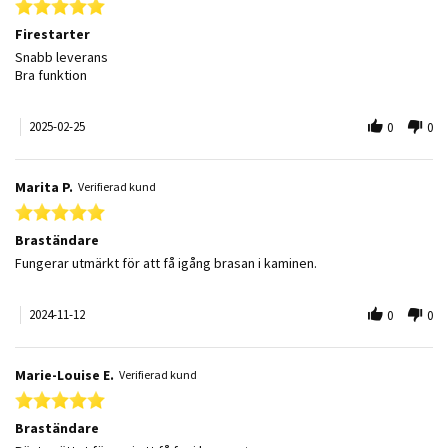
5.0 star rating
Firestarter
Review by Hans K. on 25 Feb 2025
review stating Firestarter
Snabb leverans
Bra funktion
2025-02-25
0
0
Marita P.
Verifierad kund
5.0 star rating
Braständare
Review by Marita P. on 12 Nov 2024
review stating Braständare
Fungerar utmärkt för att få igång brasan i kaminen.
2024-11-12
0
0
Marie-Louise E.
Verifierad kund
5.0 star rating
Braständare