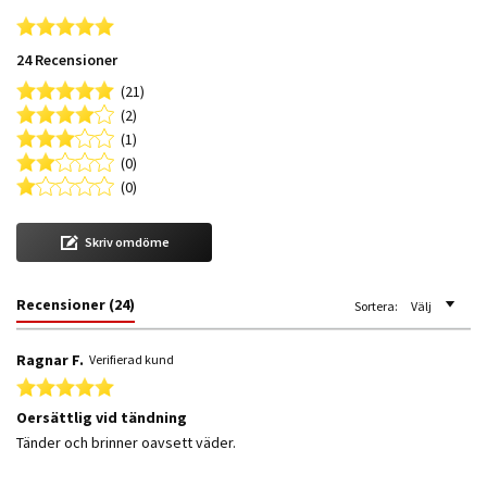
4.8 star rating
24 Recensioner
(21)
(2)
(1)
(0)
(0)
Skriv omdöme
Recensioner
(24)
Sortera:
Välj
Ragnar F.
Verifierad kund
5.0 star rating
Oersättlig vid tändning
Review by Ragnar F. on 23 Feb 2026
review stating Oersättlig vid tändning
Tänder och brinner oavsett väder.