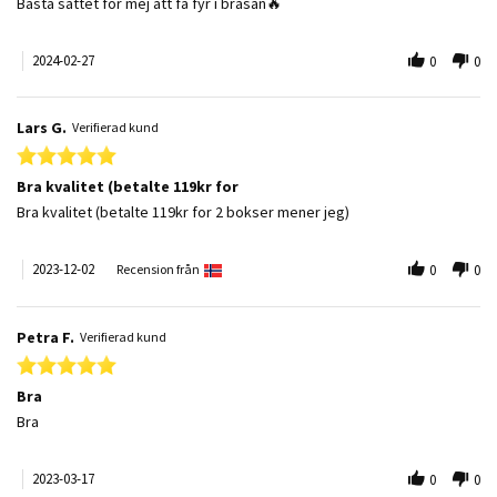
Review by Marie-Louise E. on 27 Feb 2024
review stating Braständare
Bästa sättet för mej att få fyr i brasan🔥
2024-02-27
0
0
Lars G.
Verifierad kund
5.0 star rating
Bra kvalitet (betalte 119kr for
Review by Lars G. on 2 Dec 2023
review stating Bra kvalitet (betalte 119kr for
Bra kvalitet (betalte 119kr for 2 bokser mener jeg)
2023-12-02
Recension från
0
0
Petra F.
Verifierad kund
5.0 star rating
Bra
Review by Petra F. on 17 Mar 2023
review stating Bra
Bra
2023-03-17
0
0