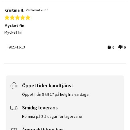
Kristina H.
Verifierad kund
5.0 star rating
Mycket fin
Review by Kristina H. on 13 Nov 2023
review stating Mycket fin
Mycket fin
2023-11-13
0
0
Öppettider kundtjänst
Öppet från 8 till 17 på helgfria vardagar
Smidig leverans
Hemma på 2-5 dagar för lagervaror
Ångra ditt köp här