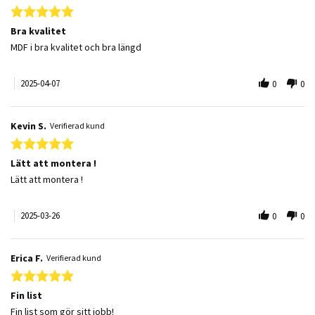
5.0 star rating
Bra kvalitet
Review by STEFAN H. on 7 Apr 2025
review stating Bra kvalitet
MDF i bra kvalitet och bra längd
2025-04-07
0
0
Kevin S.
Verifierad kund
5.0 star rating
Lätt att montera !
Review by Kevin S. on 26 Mar 2025
review stating Lätt att montera !
Lätt att montera !
2025-03-26
0
0
Erica F.
Verifierad kund
5.0 star rating
Fin list
Review by Erica F. on 23 Aug 2024
review stating Fin list
Fin list som gör sitt jobb!