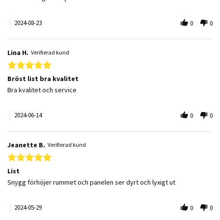
2024-08-23
0
0
Lina H.
Verifierad kund
5.0 star rating
Bröst list bra kvalitet
Review by Lina H. on 14 Jun 2024
review stating Bröst list bra kvalitet
Bra kvalitet och service
2024-06-14
0
0
Jeanette B.
Verifierad kund
5.0 star rating
List
Review by Jeanette B. on 29 May 2024
review stating List
Snygg förhöjer rummet och panelen ser dyrt och lyxigt ut
2024-05-29
0
0