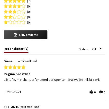
(7)
(0)
(0)
(0)
(0)
Skriv omdöme
Recensioner
(7)
Sortera:
Välj
Diana H.
Verifierad kund
5.0 star rating
Regina bröstlist
Review by Diana H. on 23 May 2025
review stating Regina bröstlist
Jättefin, matchar perfekt med pärlsponten. Bra kvalitet till bra pris.
2025-05-23
0
0
STEFAN H.
Verifierad kund