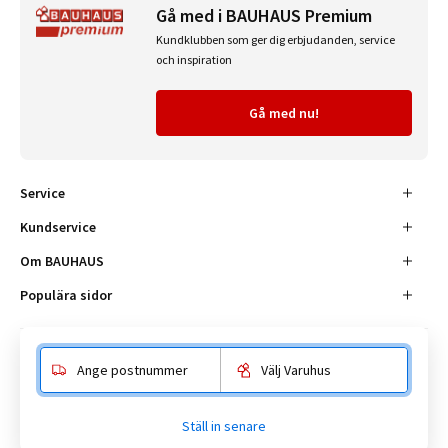
Gå med i BAUHAUS Premium
Kundklubben som ger dig erbjudanden, service
och inspiration
Gå med nu!
Service
Kundservice
Om BAUHAUS
Populära sidor
Ange postnummer
Välj Varuhus
Besöksadress
Enköpingsvägen 41, 177 38 Järfälla.
Ställ in senare
Kundtjänst:
010-180 18 00