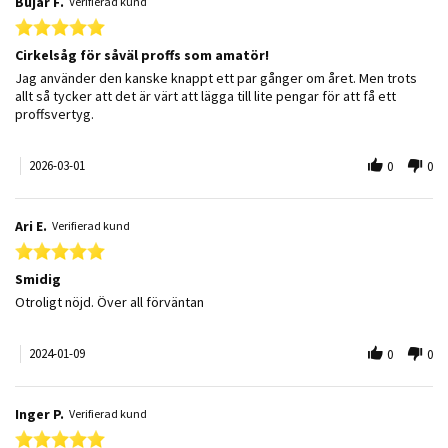
Bujar F.
Verifierad kund
5.0 star rating
Cirkelsåg för såväl proffs som amatör!
Review by Bujar F. on 1 Mar 2026
review stating Cirkelsåg för såväl proffs som amatör!
Jag använder den kanske knappt ett par gånger om året. Men trots
allt så tycker att det är värt att lägga till lite pengar för att få ett
proffsvertyg.
2026-03-01
0
0
Ari E.
Verifierad kund
5.0 star rating
Smidig
Review by Ari E. on 9 Jan 2024
review stating Smidig
Otroligt nöjd. Över all förväntan
2024-01-09
0
0
Inger P.
Verifierad kund
5.0 star rating