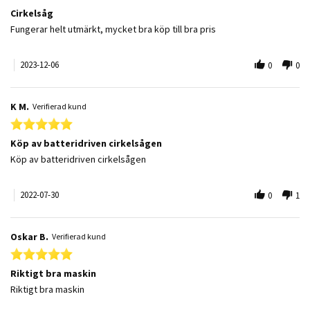
Cirkelsåg
Review by Inger P. on 6 Dec 2023
review stating Cirkelsåg
Fungerar helt utmärkt, mycket bra köp till bra pris
2023-12-06
0
0
K M.
Verifierad kund
5.0 star rating
Köp av batteridriven cirkelsågen
Review by K M. on 30 Jul 2022
review stating Köp av batteridriven cirkelsågen
Köp av batteridriven cirkelsågen
2022-07-30
0
1
Oskar B.
Verifierad kund
5.0 star rating
Riktigt bra maskin
Review by Oskar B. on 14 Apr 2022
review stating Riktigt bra maskin
Riktigt bra maskin