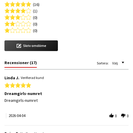
(16)
(1)
(0)
(0)
(0)
Skriv omdöme
Recensioner
(17)
Sortera:
Välj
Linda J.
Verifierad kund
5.0 star rating
Dreamgirls-numret
Review by Linda J. on 4 Apr 2026
review stating Dreamgirls-numret
Dreamgirls-numret
2026-04-04
0
0