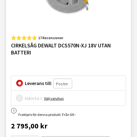
17 Recensioner
CIRKELSÅG DEWALT DCS570N-XJ 18V UTAN
BATTERI
Leverans till:
Hämta i:
Välj varuhus
Fraktpris för denna produkt: Från 69:-
2 795,00 kr