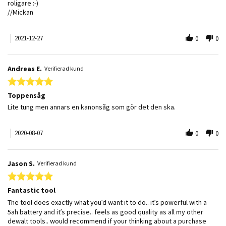
roligare :-)
//Mickan
2021-12-27
0
0
Andreas E.
Verifierad kund
5.0 star rating
Toppensåg
Review by Andreas E. on 7 Aug 2020
review stating Toppensåg
Lite tung men annars en kanonsåg som gör det den ska.
2020-08-07
0
0
Jason S.
Verifierad kund
5.0 star rating
Fantastic tool
Review by Jason S. on 31 Jul 2020
review stating Fantastic tool
The tool does exactly what you’d want it to do.. it’s powerful with a
5ah battery and it’s precise.. feels as good quality as all my other
dewalt tools.. would recommend if your thinking about a purchase