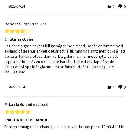
2022-04-14
0
0
Robert S.
Verifierad kund
4.0 star rating
En utmärkt såg
Review by Robert S. on 14 Feb 2022
review stating En utmärkt såg
Jag har tidigare använt billiga sågar med sladd. Det är en himmelsvid
skillnad både i hur enkelt det är att få till raka fina snitt men också i att
detta är kanske ett av dom verktyg där man har mest nytta av att
slippa sladden. Även om du inte har långt till ett eluttag så är det
skönt att slippa krångla med en strömkabel när du ska såga lite
Read more about review stating En utmärkt såg
län
...Läs Mer
2022-02-14
4
0
Mikaela G.
Verifierad kund
5.0 star rating
ENKEL-ROLIG-BEHÄNDIG
Review by Mikaela G. on 27 Dec 2021
review stating ENKEL-ROLIG-BEHÄNDIG
En liten smidig och behändig sak att använda som gör ett "måste" lite