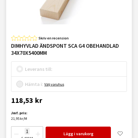
Skriv en recension
DIMHYVLAD ÄNDSPONT SCA G4 OBEHANDLAD
34X70X5400MM
Leverans till:
Hämta i:
Välj varuhus
118,53 kr
Jmf. pris:
21,95 kr/M
Lägg i varukorg