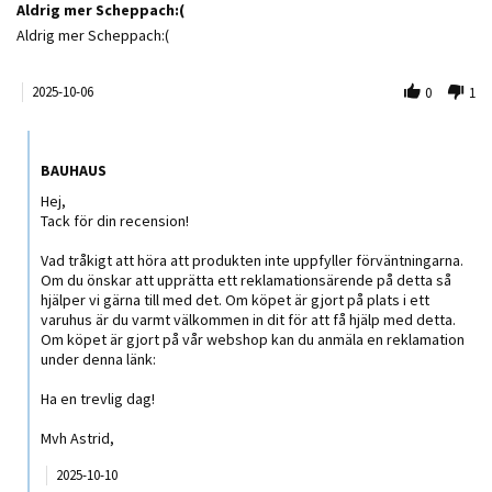
Aldrig mer Scheppach:(
Review by Ninnie M. on 6 Oct 2025
review stating Aldrig mer Scheppach:(
Aldrig mer Scheppach:(
2025-10-06
0
1
Comments by Butiksägare on Review by Ninnie M. on 6 Oct 2025
BAUHAUS
Hej,
Tack för din recension!
Vad tråkigt att höra att produkten inte uppfyller förväntningarna.
Om du önskar att upprätta ett reklamationsärende på detta så
hjälper vi gärna till med det. Om köpet är gjort på plats i ett
varuhus är du varmt välkommen in dit för att få hjälp med detta.
Om köpet är gjort på vår webshop kan du anmäla en reklamation
under denna länk:
Ha en trevlig dag!
Mvh Astrid,
2025-10-10