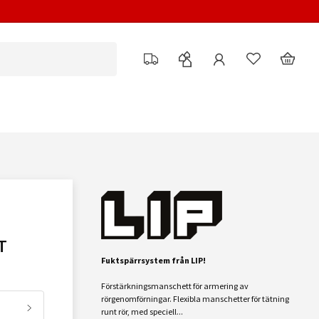
T
Fuktspärrsystem från LIP!
Förstärkningsmanschett för armering av
rörgenomförningar. Flexibla manschetter för tätning
runt rör, med speciell...