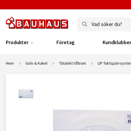
Produkter
Företag
Kundklubbe
Hem
Golv & Kakel
Tätskikt Våtrum
LIP fuktspärrsyst