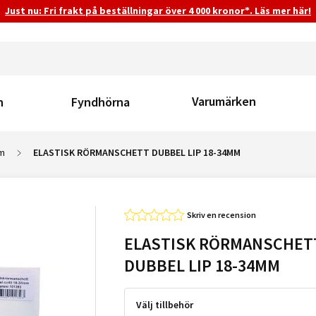
Just nu: Fri frakt på beställningar över 4 000 kronor*. Läs mer här!
Varumärken
n
Fyndhörna
em
ELASTISK RÖRMANSCHETT DUBBEL LIP 18-34MM
Skriv en recension
ELASTISK RÖRMANSCHET
DUBBEL LIP 18-34MM
Välj tillbehör