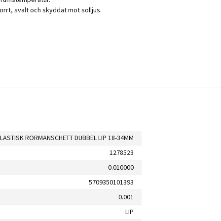
rrt, svalt och skyddat mot solljus.
LASTISK RÖRMANSCHETT DUBBEL LIP 18-34MM
1278523
0.010000
5709350101393
0.001
LIP