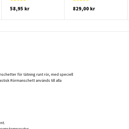
58,95 kr
829,00 kr
chetter för tätning runt rör, med speciell
lastisk Rörmanschett används till alla
nt.
l rumstemperatur.