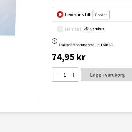
Leverans till:
Hämta i:
Välj varuhus
Fraktpris för denna produkt: Från 69:-
74,95 kr
Lägg i varukorg