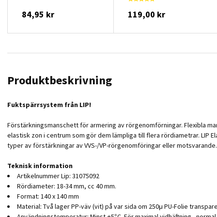
84,95 kr
119,00 kr
Produktbeskrivning
Fuktspärrsystem från LIP!
Förstärkningsmanschett för armering av rörgenomförningar. Flexibla mans
elastisk zon i centrum som gör dem lämpliga till flera rördiametrar. LIP E
typer av förstärkningar av VVS-/VP-rörgenomföringar eller motsvarande.
Teknisk information
Artikelnummer Lip: 31075092
Rördiameter: 18-34 mm, cc 40 mm.
Format: 140 x 140 mm
Material: Två lager PP-väv (vit) på var sida om 250μ PU-Folie transpare
Användningstemperatur: Minst +5°C. För maximal vidhäftning - norma