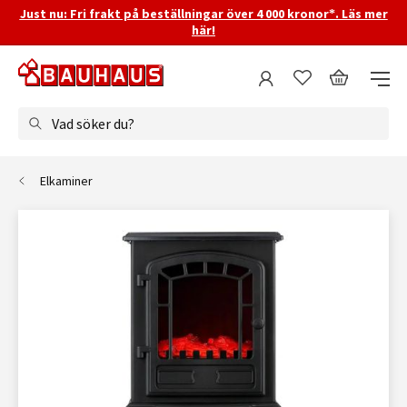
Just nu: Fri frakt på beställningar över 4 000 kronor*. Läs mer
här!
Vad söker du?
Elkaminer