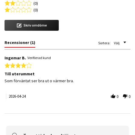
(0)
(0)
Skriv omdöme
Recensioner
(1)
Sortera:
Välj
Ingemar B.
Verifierad kund
4.0 star rating
Till uterummet
Review by Ingemar B. on 24 Apr 2026
review stating Till uterummet
Som förväntat ser bra ut o värmer bra.
2026-04-24
0
0