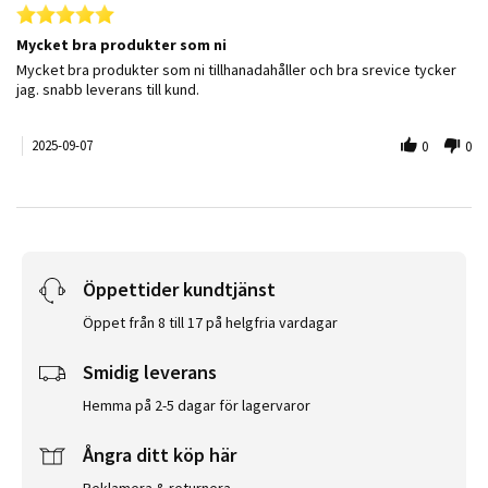
5.0 star rating
Mycket bra produkter som ni
Review by Eva A. on 7 Sep 2025
review stating Mycket bra produkter som ni
Mycket bra produkter som ni tillhanadahåller och bra srevice tycker
jag. snabb leverans till kund.
2025-09-07
0
0
Öppettider kundtjänst
Öppet från 8 till 17 på helgfria vardagar
Smidig leverans
Hemma på 2-5 dagar för lagervaror
Ångra ditt köp här
Reklamera & returnera