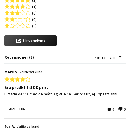
(1)
(1)
(0)
(0)
(0)
Skriv omdöme
Recensioner
(2)
Sortera:
Välj
Mats S.
Verifierad kund
4.0 star rating
Bra prudkt till OK pris.
Review by Mats S. on 6 Mar 2026
review stating Bra prudkt till OK pris.
Hittade denna med de mått jag ville ha. Ser bra ut, ej uppsatt ännu.
2026-03-06
0
0
Eva A.
Verifierad kund