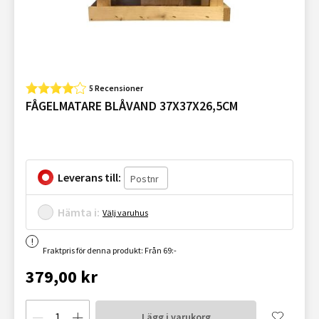
5 Recensioner
FÅGELMATARE BLÅVAND 37X37X26,5CM
Leverans till:
Hämta i:
Välj varuhus
Fraktpris för denna produkt: Från 69:-
379,00 kr
Lägg i varukorg