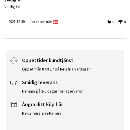
Review by Mette S. on 30 Dec 2021
review stating Veldig fin
Veldig fin
2021-12-30
Recension från
0
0
Öppettider kundtjänst
Öppet från 8 till 17 på helgfria vardagar
Smidig leverans
Hemma på 2-5 dagar för lagervaror
Ångra ditt köp här
Reklamera & returnera