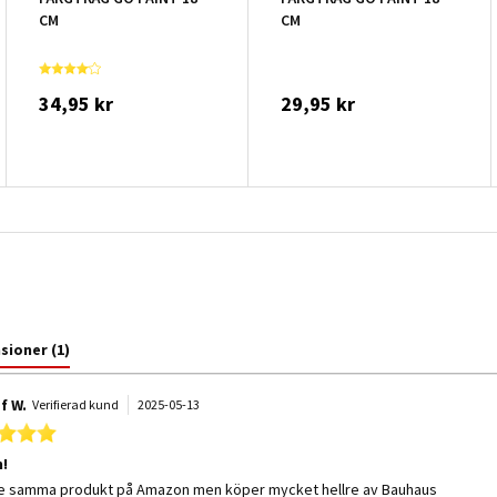
CM
CM
34,95 kr
29,95 kr
nsioner
(1)
f W.
Verifierad kund
2025-05-13
5.0 star rating
!
 by Gustaf W. on 13 May 2025
 stating Kanon!
de samma produkt på Amazon men köper mycket hellre av Bauhaus