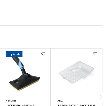
Utgående
HERDINS
ANZA
LACKDYNA HERDINS
TRÅGINSATS 2-PACK 18CM