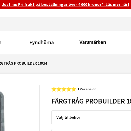
Just nu: Fri frakt på beställningar över 4 000 kronor*. Läs mer här!
Varumärken
n
Fyndhörna
RGTRÅG PROBUILDER 18CM
1 Recension
FÄRGTRÅG PROBUILDER 
Välj tillbehör