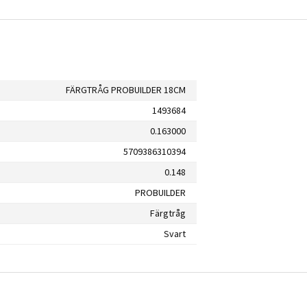
FÄRGTRÅG PROBUILDER 18CM
1493684
0.163000
5709386310394
0.148
PROBUILDER
Färgtråg
Svart