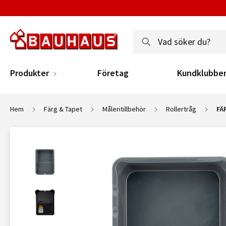
Produkter
Företag
Kundklubbe
Hem
Färg & Tapet
Måleritillbehör
Rollertråg
FÄ