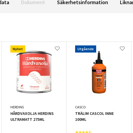
data
Dokument
Säkerhetsinformation
Likna
Nyhet
Utgående
HERDINS
CASCO
HÅRDVAXOLJA HERDINS
TRÄLIM CASCOL INNE
ULTRAMATT 275ML
100ML