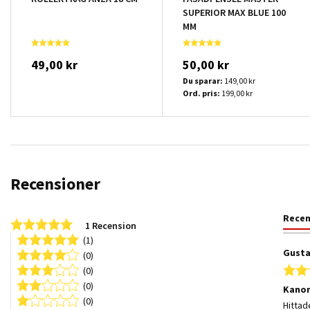
SUPERIOR MAX BLUE 100
MM
49,00 kr
50,00 kr
Du sparar:
149,00 kr
Ord. pris:
199,00 kr
Recensioner
Rece
5.0 star rating
1 Recension
(1)
Gusta
(0)
(0)
(0)
Kanon
(0)
Review
review
Hitta