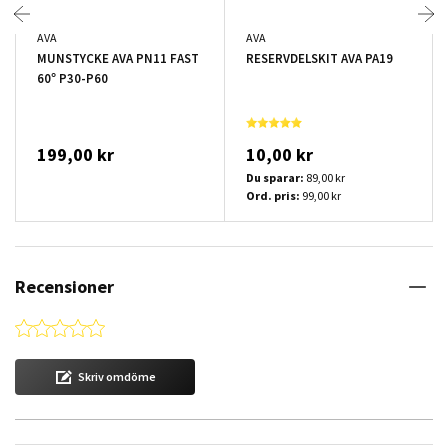
AVA
AVA
MUNSTYCKE AVA PN11 FAST
RESERVDELSKIT AVA PA19
60° P30-P60
199,00 kr
10,00 kr
Du sparar:
89,00 kr
Ord. pris:
99,00 kr
Recensioner
0.0 star rating
Skriv omdöme