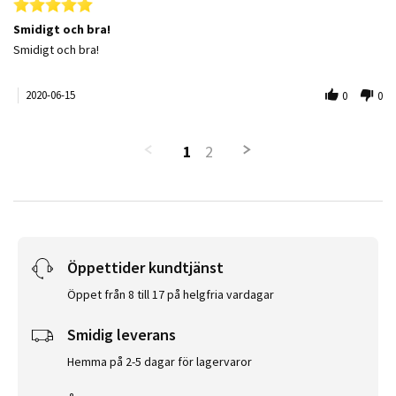
5.0 star rating
Smidigt och bra!
Review by Tommy S. on 15 Jun 2020
review stating Smidigt och bra!
Smidigt och bra!
2020-06-15
0
0
1
2
Öppettider kundtjänst
Öppet från 8 till 17 på helgfria vardagar
Smidig leverans
Hemma på 2-5 dagar för lagervaror