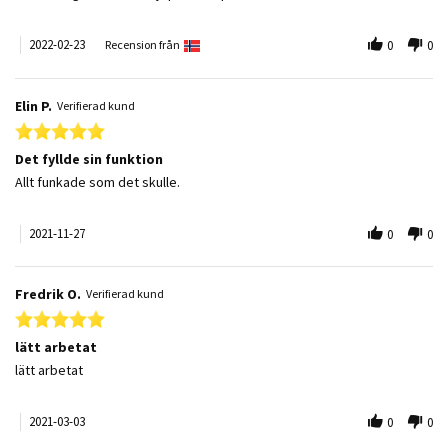
2022-02-23
Recension från
0
0
Elin P.
Verifierad kund
5.0 star rating
Det fyllde sin funktion
Review by Elin P. on 27 Nov 2021
review stating Det fyllde sin funktion
Allt funkade som det skulle.
2021-11-27
0
0
Fredrik O.
Verifierad kund
5.0 star rating
lätt arbetat
Review by Fredrik O. on 3 Mar 2021
review stating lätt arbetat
lätt arbetat
2021-03-03
0
0