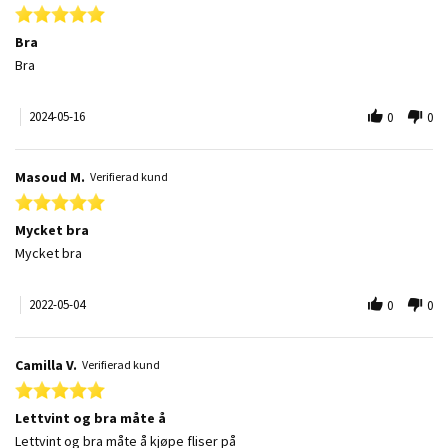
5.0 star rating
Bra
Review by Stefana A. on 16 May 2024
review stating Bra
Bra
2024-05-16
0
0
Masoud M.
Verifierad kund
5.0 star rating
Mycket bra
Review by Masoud M. on 4 May 2022
review stating Mycket bra
Mycket bra
2022-05-04
0
0
Camilla V.
Verifierad kund
5.0 star rating
Lettvint og bra måte å
Review by Camilla V. on 23 Feb 2022
review stating Lettvint og bra måte å
Lettvint og bra måte å kjøpe fliser på