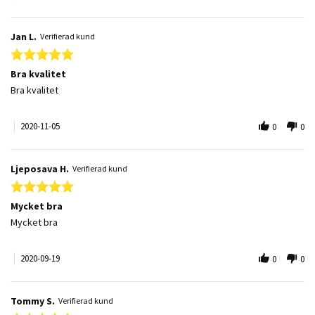
Jan L.
Verifierad kund
5.0 star rating
Bra kvalitet
Review by Jan L. on 5 Nov 2020
review stating Bra kvalitet
Bra kvalitet
2020-11-05
0
0
Ljeposava H.
Verifierad kund
5.0 star rating
Mycket bra
Review by Ljeposava H. on 19 Sep 2020
review stating Mycket bra
Mycket bra
2020-09-19
0
0
Tommy S.
Verifierad kund