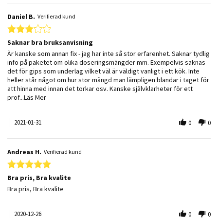
Daniel B.
Verifierad kund
3.0 star rating
Saknar bra bruksanvisning
Review by Daniel B. on 31 Jan 2021
review stating Saknar bra bruksanvisning
Är kanske som annan fix - jag har inte så stor erfarenhet. Saknar tydlig
info på paketet om olika doseringsmängder mm. Exempelvis saknas
det för gips som underlag vilket väl är väldigt vanligt i ett kök. Inte
heller står något om hur stor mängd man lämpligen blandar i taget för
att hinna med innan det torkar osv. Kanske självklarheter för ett
Read more about review stating Saknar bra bruksanvisning
prof
...Läs Mer
2021-01-31
0
0
Andreas H.
Verifierad kund
5.0 star rating
Bra pris, Bra kvalite
Review by Andreas H. on 26 Dec 2020
review stating Bra pris, Bra kvalite
Bra pris, Bra kvalite
2020-12-26
0
0