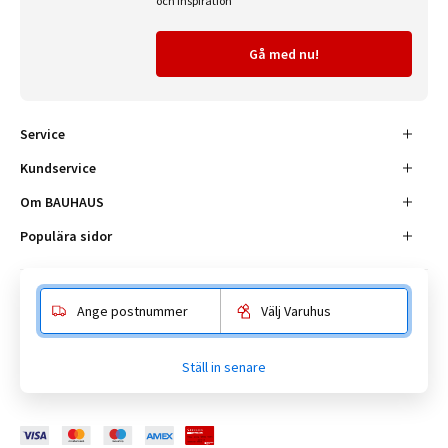
och inspiration
Gå med nu!
Service
Kundservice
Om BAUHAUS
Populära sidor
Ange postnummer
Välj Varuhus
Besöksadress
Enköpingsvägen 41, 177 38 Järfälla.
Ställ in senare
Kundtjänst:
010-180 18 00