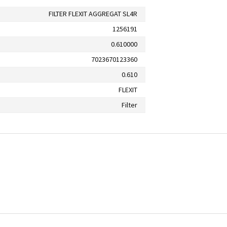
FILTER FLEXIT AGGREGAT SL4R
1256191
0.610000
7023670123360
0.610
FLEXIT
Filter