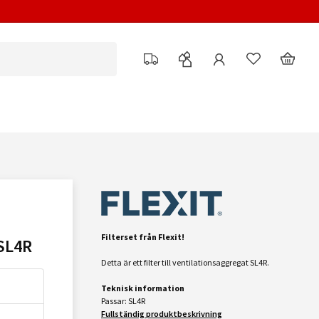
Filterset från Flexit!
SL4R
Detta är ett filter till ventilationsaggregat SL4R.
Teknisk information
Passar: SL4R
Fullständig produktbeskrivning