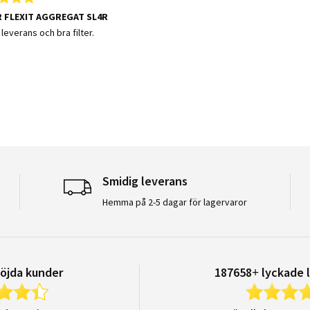
R FLEXIT AGGREGAT SL4R
 by Claes N. on 13 Aug 2024
 stating FILTER FLEXIT AGGREGAT SL4R
leverans och bra filter.
Smidig leverans
Hemma på 2-5 dagar för lagervaror
öjda kunder
187658+ lyckade 