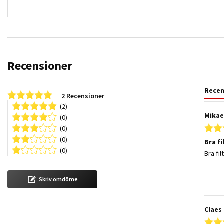
Recensioner
Rece
5.0 star rating
2 Recensioner
(2)
Mikael
(0)
(0)
(0)
Bra fi
(0)
Review
review 
Bra fil
Skriv omdöme
Claes 