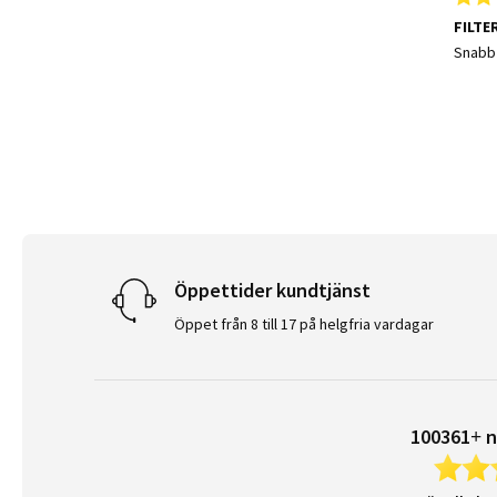
FILTE
Review
review
Snabb 
Öppettider kundtjänst
Öppet från 8 till 17 på helgfria vardagar
100361+ n