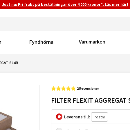
Just nu: Fri frakt på beställningar över 4 000 kronor*. Läs mer här!
Varumärken
n
Fyndhörna
EGAT SL4R
2 Recensioner
FILTER FLEXIT AGGREGAT 
Leverans till: