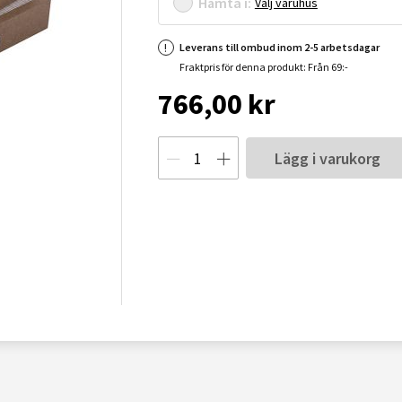
Hämta i:
Välj varuhus
Leverans till ombud inom 2-5 arbetsdagar
Fraktpris för denna produkt: Från 69:-
766,00 kr
Lägg i varukorg