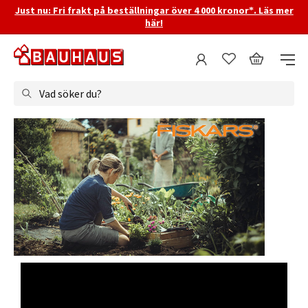
Just nu: Fri frakt på beställningar över 4 000 kronor*. Läs mer
här!
Vad söker du?