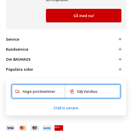
Gå med nu!
Service
Kundservice
Om BAUHAUS
Populära sidor
Ange postnummer
Välj Varuhus
Besöksadress
Enköpingsvägen 41, 177 38 Järfälla.
Ställ in senare
Kundtjänst:
010-180 18 00