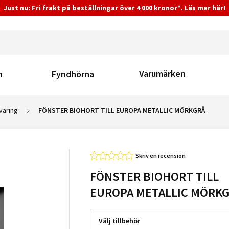
Just nu: Fri frakt på beställningar över 4 000 kronor*. Läs mer här!
Varumärken
n
Fyndhörna
varing
FÖNSTER BIOHORT TILL EUROPA METALLIC MÖRKGRÅ
Skriv en recension
FÖNSTER BIOHORT TILL
EUROPA METALLIC MÖRK
Välj tillbehör