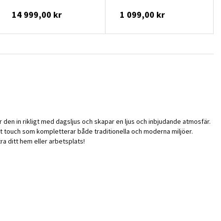
14 999,00 kr
1 099,00 kr
 den in rikligt med dagsljus och skapar en ljus och inbjudande atmosfär.
nt touch som kompletterar både traditionella och moderna miljöer.
tra ditt hem eller arbetsplats!