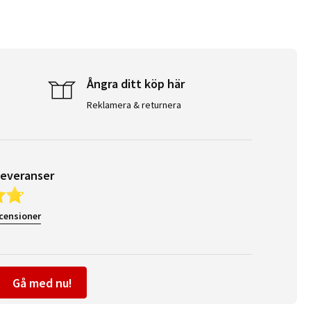
Ångra ditt köp här
Reklamera & returnera
leveranser
ecensioner
Gå med nu!