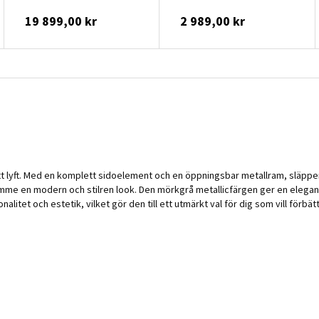
19 899,00 kr
2 989,00 kr
tt lyft. Med en komplett sidoelement och en öppningsbar metallram, släpper
trymme en modern och stilren look. Den mörkgrå metallicfärgen ger en elega
litet och estetik, vilket gör den till ett utmärkt val för dig som vill förbät