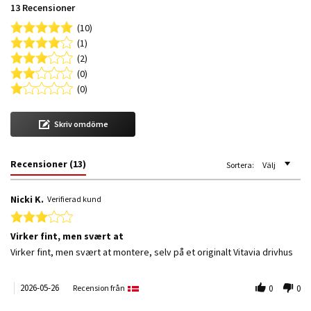
13 Recensioner
(10)
(1)
(2)
(0)
(0)
Skriv omdöme
Recensioner
(13)
Sortera:
Välj
Nicki K.
Verifierad kund
3.0 star rating
Virker fint, men svært at
Review by Nicki K. on 26 May 2026
review stating Virker fint, men svært at
Virker fint, men svært at montere, selv på et originalt Vitavia drivhus
2026-05-26
Recension från
0
0