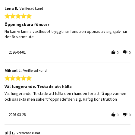
Lena E.
Verifierad kund
5.0 star rating
Öppningsbara fönster
Review by Lena E. on 1 Apr 2026
review stating Öppningsbara fönster
Nu kan vi lämna växthuset tryggt när fönstren öppnas av sig själv när
det är varmt ute
2026-04-01
0
0
Mikael L.
Verifierad kund
5.0 star rating
Väl fungerande. Testade att hålla
Review by Mikael L. on 28 Mar 2026
review stating Väl fungerande. Testade att hålla
Väl fungerande. Testade att hålla den i handen för att få upp värmen
och saaakta men säkert ”öppnade”den sig. Häftig konstruktion
2026-03-28
0
0
Bill L.
Verifierad kund