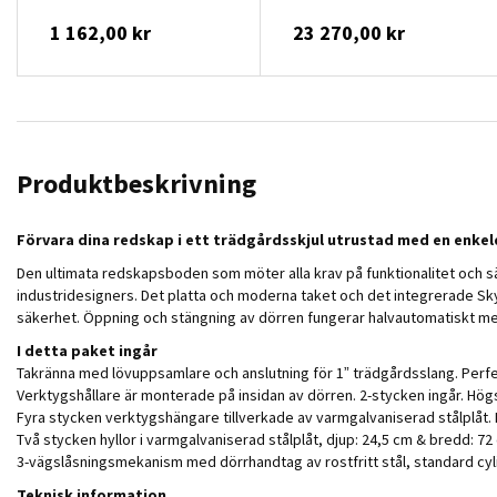
3,33M²
1 162,00 kr
23 270,00 kr
Produktbeskrivning
Förvara dina redskap i ett trädgårdsskjul utrustad med en enkel
Den ultimata redskapsboden som möter alla krav på funktionalitet och 
industridesigners. Det platta och moderna taket och det integrerade Sky
säkerhet. Öppning och stängning av dörren fungerar halvautomatiskt med
I detta paket ingår
Takränna med lövuppsamlare och anslutning för 1” trädgårdsslang. Perfekt
Verktygshållare är monterade på insidan av dörren. 2-stycken ingår. Hög
Fyra stycken verktygshängare tillverkade av varmgalvaniserad stålplåt. 
Två stycken hyllor i varmgalvaniserad stålplåt, djup: 24,5 cm & bredd: 72 
3-vägslåsningsmekanism med dörrhandtag av rostfritt stål, standard cyl
Teknisk information