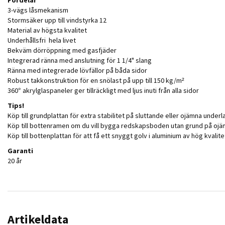
3-vägs låsmekanism
Stormsäker upp till vindstyrka 12
Material av högsta kvalitet
Underhållsfri hela livet
Bekväm dörröppning med gasfjäder
Integrerad ränna med anslutning för 1 1/4" slang
Ränna med integrerade lövfällor på båda sidor
Robust takkonstruktion för en snölast på upp till 150 kg/m²
360° akrylglaspaneler ger tillräckligt med ljus inuti från alla sidor
Tips!
Köp till grundplattan för extra stabilitet på sluttande eller ojämna underl
Köp till bottenramen om du vill bygga redskapsboden utan grund på ojämn
Köp till bottenplattan för att få ett snyggt golv i aluminium av hög kvali
Garanti
20 år
Artikeldata