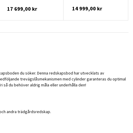
14 999,00 kr
17 699,00 kr
dskapsboden du söker. Denna redskapsbod har utvecklats av
en medföljande trevägslåsmekanismen med cylinder garanteras du optimal
 så du behöver aldrig måla eller underhålla den!
r och andra trädgårdsredskap.