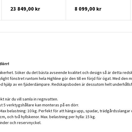
23 849,00 kr
8 099,00 kr
dörr!
säkerhet. Söker du det bästa avseende kvalitet och design så är detta re
light fönstret runtom hela Highline gör den till en förjd för ögat. Med d
 hjälp av en fjäderdämpare. Redskapsboden är dessutom helt underhållsfri
 när du vill samla in regnvatten.
st 5 verktygshållare kan monteras på en dörr.
Max belastning: 10 kg. Perfekt för att hänga upp, spadar, trädgårdsslanga
cm, och två hyllskenor. Max. belastning per hylla: 15 kg.
inder och reservnyckel.