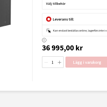
Välj tillbehör
Leverans till:
Kan endast beställas online, lagerförs inte i
36 995,00 kr
Lägg i varukorg