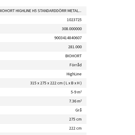
FÖRRÅD BIOHORT HIGHLINE H5 STANDARDDÖRR METALLIC MÖRKGRÅ 7,36M²
1023725
308.000000
9003414840607
281.000
BIOHORT
Förråd
HighLine
315 x 275 x 222 cm ( L x B x H )
5-9 m²
7.36 m²
Grå
275 cm
222 cm