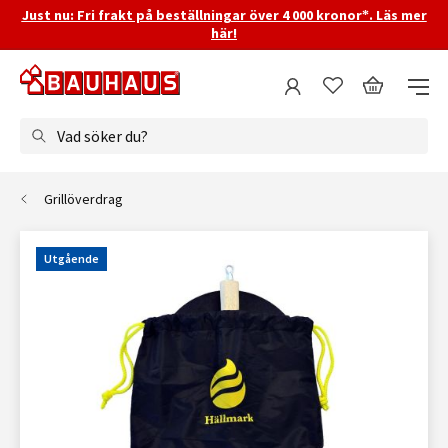
Just nu: Fri frakt på beställningar över 4 000 kronor*. Läs mer
här!
Vad söker du?
Grillöverdrag
Utgående