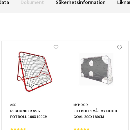
data
Dokument
Säkerhetsinformation
Likna
ASG
MY HOOD
REBOUNDER ASG
FOTBOLLSMÅL MY HOOD
FOTBOLL 100X100CM
GOAL 300X180CM