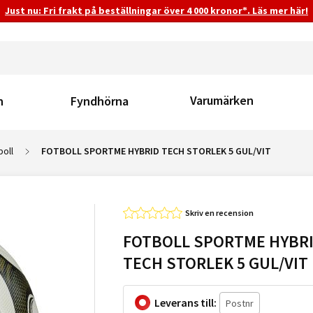
Just nu: Fri frakt på beställningar över 4 000 kronor*. Läs mer här!
Varumärken
n
Fyndhörna
boll
FOTBOLL SPORTME HYBRID TECH STORLEK 5 GUL/VIT
Skriv en recension
FOTBOLL SPORTME HYBR
TECH STORLEK 5 GUL/VIT
Leverans till: