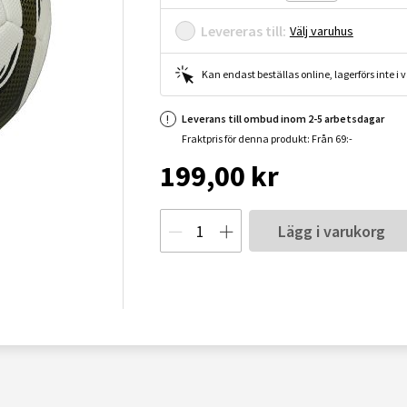
Levereras till:
Välj varuhus
Kan endast beställas online, lagerförs inte i
Leverans till ombud inom 2-5 arbetsdagar
Fraktpris för denna produkt: Från 69:-
199,00 kr
Lägg i varukorg