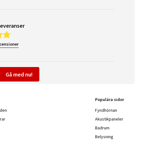
leveranser
ecensioner
Gå med nu!
Populära sidor
nden
Fyndhörnan
rar
Akustikpaneler
Badrum
Belysning