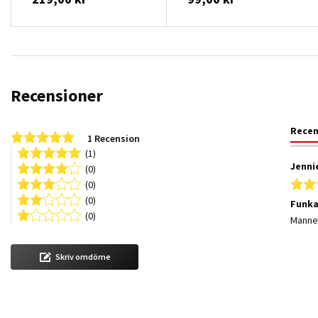
Recensioner
Rece
5.0 star rating
1 Recension
(1)
Jennie
(0)
(0)
(0)
Funka
(0)
Review
review
Mannen
Skriv omdöme