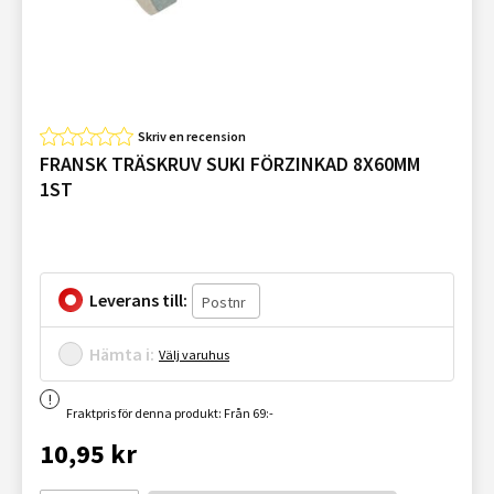
Skriv en recension
FRANSK TRÄSKRUV SUKI FÖRZINKAD 8X60MM
1ST
Leverans till:
Hämta i:
Välj varuhus
Fraktpris för denna produkt: Från 69:-
10,95 kr