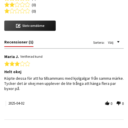
(0)
(0)
Skriv omdöme
Recensioner
(1)
Sortera:
Välj
Maria J.
Verifierad kund
3.0 star rating
Helt okej
Review by Maria J. on 2 Apr 2025
review stating Helt okej
Köpte dessa för att ha tillsammans med kjolgalgar från samma märke.
Tycker det är okej men upplever de lite trånga att hänga flera par
byxor på.
2025-04-02
0
0