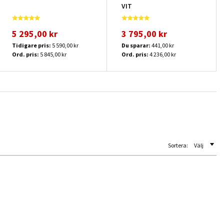
VIT
5 295,00 kr
3 795,00 kr
Tidigare pris:
5 590,00 kr
Du sparar:
441,00 kr
Ord. pris:
5 845,00 kr
Ord. pris:
4 236,00 kr
Sortera:
Välj