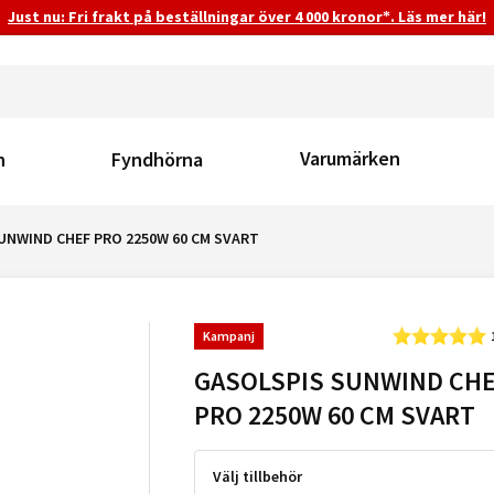
Just nu: Fri frakt på beställningar över 4 000 kronor*. Läs mer här!
Varumärken
n
Fyndhörna
UNWIND CHEF PRO 2250W 60 CM SVART
Kampanj
GASOLSPIS SUNWIND CH
PRO 2250W 60 CM SVART
Välj tillbehör