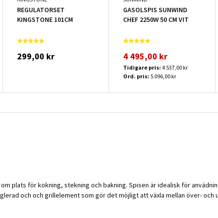
REGULATORSET
GASOLSPIS SUNWIND
KINGSTONE 101CM
CHEF 2250W 50 CM VIT
299,00 kr
4 495,00 kr
Tidigare pris:
4 537,00 kr
Ord. pris:
5 096,00 kr
om plats för kokning, stekning och bakning. Spisen är idealisk för anvädning
reglerad och och grillelement som gör det möjligt att växla mellan över- oc