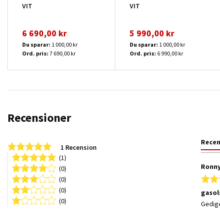
VIT
VIT
6 690,00 kr
5 990,00 kr
Du sparar:
1 000,00 kr
Du sparar:
1 000,00 kr
Ord. pris:
7 690,00 kr
Ord. pris:
6 990,00 kr
Recensioner
Rece
5.0 star rating
1 Recension
(1)
Ronny
(0)
(0)
(0)
gasol
(0)
Review
review
Gedige