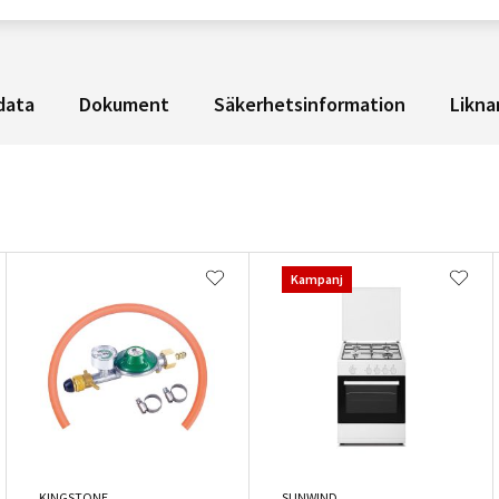
data
Dokument
Säkerhetsinformation
Likna
Kampanj
KINGSTONE
SUNWIND