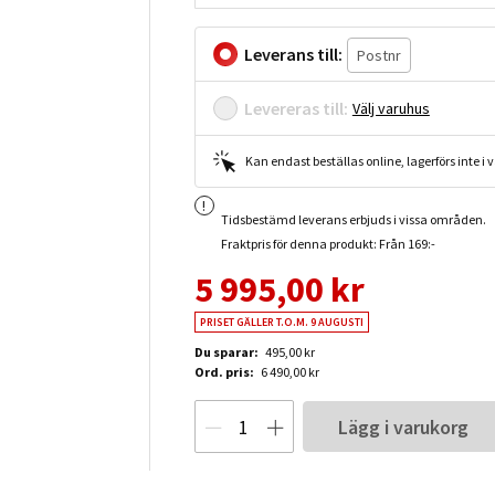
Leverans till:
Levereras till:
Välj varuhus
Kan endast beställas online, lagerförs inte i
Tidsbestämd leverans erbjuds i vissa områden.
Fraktpris för denna produkt: Från 169:-
5 995,00 kr
PRISET GÄLLER T.O.M. 9 AUGUSTI
Du sparar:
495,00 kr
Ord. pris:
6 490,00 kr
Lägg i varukorg