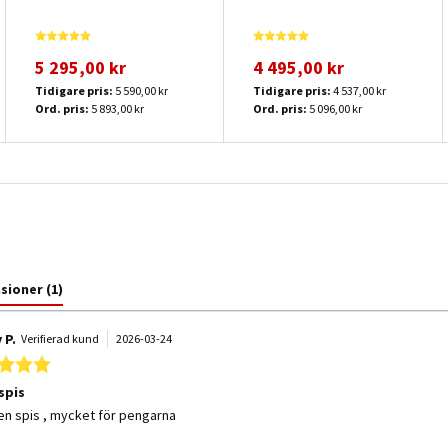
5 295,00 kr
4 495,00 kr
Tidigare pris:
5 590,00 kr
Tidigare pris:
4 537,00 kr
Ord. pris:
5 893,00 kr
Ord. pris:
5 096,00 kr
nsioner
(1)
 P.
Verifierad kund
2026-03-24
5.0 star rating
spis
 by Ronny P. on 24 Mar 2026
 stating gasolspis
n spis , mycket för pengarna