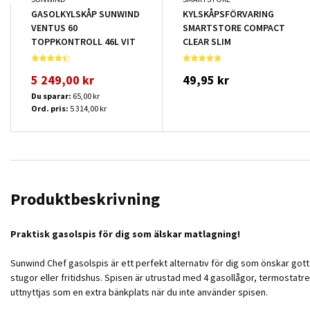
GASOLKYLSKÅP SUNWIND
KYLSKÅPSFÖRVARING
VENTUS 60
SMARTSTORE COMPACT
TOPPKONTROLL 46L VIT
CLEAR SLIM
5 249,00 kr
49,95 kr
Du sparar:
65,00 kr
Ord. pris:
5 314,00 kr
Produktbeskrivning
Praktisk gasolspis för dig som älskar matlagning!
Sunwind Chef gasolspis är ett perfekt alternativ för dig som önskar gott 
stugor eller fritidshus. Spisen är utrustad med 4 gasollågor, termostat
uttnyttjas som en extra bänkplats när du inte använder spisen.